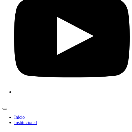
Início
Institucional