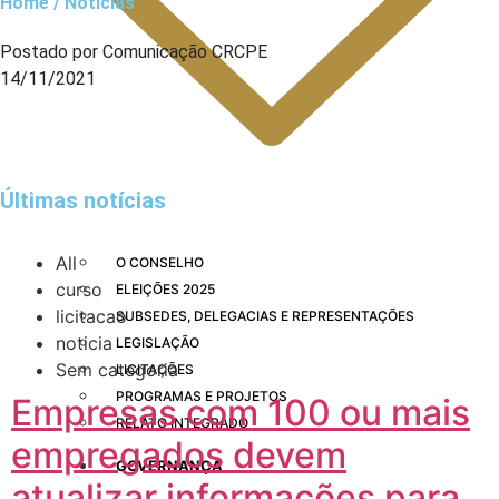
Home / Notícias
Postado por Comunicação CRCPE
14/11/2021
Últimas notícias
All
O CONSELHO
curso
ELEIÇÕES 2025
licitacao
SUBSEDES, DELEGACIAS E REPRESENTAÇÕES
noticia
LEGISLAÇÃO
Sem categoria
LICITAÇÕES
PROGRAMAS E PROJETOS
Empresas com 100 ou mais
RELATO INTEGRADO
empregados devem
GOVERNANÇA
atualizar informações para