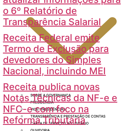
o 6º Relatório de
Transparência Salarial
Receita Federal emite
Termo de Exclusão para
devedores do Simples
Nacional, incluindo MEI
Receita publica novas
Notas Técnicas da NF-e e
SOBRE A GOVERNANÇA
PRESIDÊNCIA
NFC-e com foco na
VICE-PRESIDÊNCIAS
TRANSPARÊNCIA E PRESTAÇÃO DE CONTAS
Reforma Tributária
CARTA DE SERVIÇOS AO USUÁRIO
OUVIDORIA