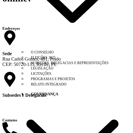
Endereços
O CONSELHO
Sede
ELEIÇÕES 2025
Rua Carlos Gomes, 481, Prado
SUBSEDES, DELEGACIAS E REPRESENTAÇÕES
CEP: 50720-135, Recife, PE
LEGISLAÇÃO
LICITAÇÕES
PROGRAMAS E PROJETOS
RELATO INTEGRADO
GOVERNANÇA
Subsedes e Delegacias
Clique aqui
Contatos