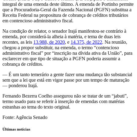
integral de uma emenda deste último. A emenda de Portinho permite
que a Procuradoria-Geral da Fazenda Nacional (PGFN) substitua a
Receita Federal na propositura de cobrança de créditos tributários
em contencioso administrativo fiscal.
Na condição de relator, o senador Irajá manifestou-se contrário à
emenda, por considerá-la alheia à matéria, e tema de duas leis
recentes, as leis
13.988, de 2020
, e
14.375, de 2022
. Na reunião,
chegou a propor substituir, na emenda, o termo “contencioso
administrativo fiscal” por “inscrição na dívida ativa da União”, para
esclarecer em que tipo de situação a PGFN poderia assumir a
cobrança de créditos.
— É um tanto temerário a gente fazer uma mudança tão substancial
sem que a lei que está em vigor passe por um tempo de maturação
— ponderou Irajá.
Fernando Bezerra Coelho assegurou não se tratar de um “jabuti”,
termo usado para se referir à inserção de emendas com matérias
estranhas ao tema do texto original.
Fonte: Agência Senado
Últimas notícias