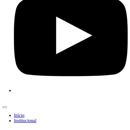
Início
Institucional