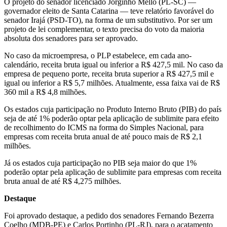
O projeto do senador licenciado Jorginho Mello (PL-SC) —
governador eleito de Santa Catarina — teve relatório favorável do
senador Irajá (PSD-TO), na forma de um substitutivo. Por ser um
projeto de lei complementar, o texto precisa do voto da maioria
absoluta dos senadores para ser aprovado.
No caso da microempresa, o PLP estabelece, em cada ano-
calendário, receita bruta igual ou inferior a R$ 427,5 mil. No caso da
empresa de pequeno porte, receita bruta superior a R$ 427,5 mil e
igual ou inferior a R$ 5,7 milhões. Atualmente, essa faixa vai de R$
360 mil a R$ 4,8 milhões.
Os estados cuja participação no Produto Interno Bruto (PIB) do país
seja de até 1% poderão optar pela aplicação de sublimite para efeito
de recolhimento do ICMS na forma do Simples Nacional, para
empresas com receita bruta anual de até pouco mais de R$ 2,1
milhões.
Já os estados cuja participação no PIB seja maior do que 1%
poderão optar pela aplicação de sublimite para empresas com receita
bruta anual de até R$ 4,275 milhões.
Destaque
Foi aprovado destaque, a pedido dos senadores Fernando Bezerra
Coelho (MDB-PE) e Carlos Portinho (PL-RJ), para o acatamento