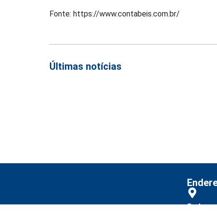
Fonte: https://www.contabeis.com.br/
Últimas notícias
Empresas com 100 ou mais empregados devem atualizar infor
Receita Federal emite Termo de Exclusão para devedores do S
Receita publica novas Notas Técnicas da NF-e e NFC-e com f
Receita Federal publica alteração nas regras de atendimento
Ender
Sede
Rua Carl