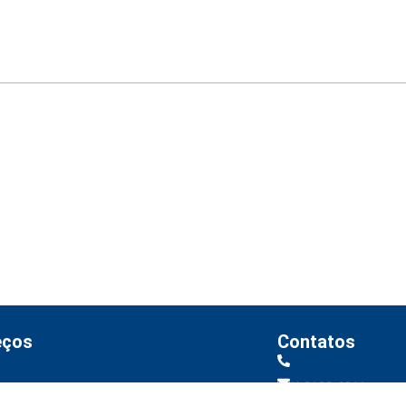
mações para o 6º Relatório de Transparência Salarial
imples Nacional, incluindo MEI
oco na Reforma Tributária
 relativas ao Imposto de Renda
Manual e inteligência artificial
eços
Contatos
(81) 2122-6011
os Gomes, 481, Prado