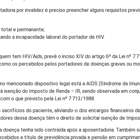
doria por invalidez é preciso preencher alguns requisitos previs
l total e permanente;
ndo a incapacidade laboral do portador de HIV.
uem tem HIV/Aids, prevê o inciso XIV do artigo 6º da Lei nº 7
como os percebidos pelos portadores de doenças graves ou molé
 no mencionado dispositivo legal está a AIDS (Síndrome da Imun
o à isenção do Imposto de Renda – IR, sendo observada em con
 com o que previsto pela Lei nº 7.713/1988.
os sacrifícios do paciente, aliviando-o dos encargos financeiros
ores dessa doença têm o direito de solicitar isenção de Impo
a doença tenha sido contraída após a aposentadoria. Também sã
bidos a título de previdência privada e pensão em cumprimento