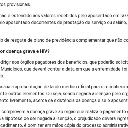
os provisionais.
não é estendido aos valores recebidos pelo aposentado em razã
 pelo aposentado decorrentes de prestação de serviço ou salário
lo de resgate de plano de previdência complementar que não 
por doença grave e HIV?
irigir aos órgãos pagadores dos benefícios, que poderão solicit
s Municípios, que deverá conter a data em que a enfermidade foi
do.
sária a apresentação de laudo médico oficial para o reconheci
e outros elementos. Ou seja, sendo negada a isenção pelo órgão
nto livremente, acerca da existência da doença e se o aposenta
 comprovem a doença grave ao órgão que realiza o pagamento do
 hipótese de ser negada a isenção, o prejudicado deverá ingress
procedimento, é bom ter em mãos cópia do processo administrativ