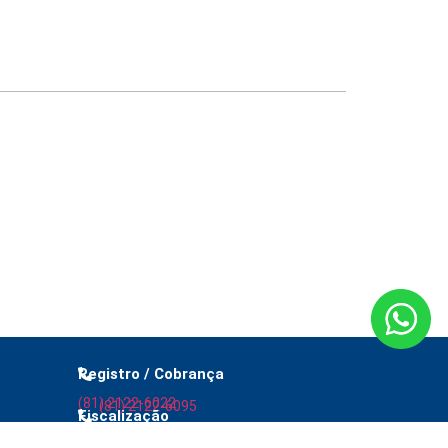
 anti-washing orientam empresas
Registro / Cobrança
(81) 2122-6022
(81) 2122-6095
Fiscalização
(81) 2122-6030
(81) 2122-6071