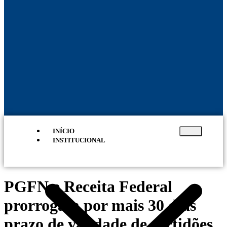
INÍCIO
INSTITUCIONAL
PGFN e Receita Federal
prorrogam por mais 30 dias
prazo de validade de certidões