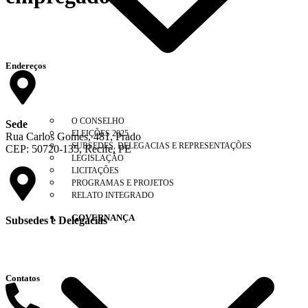
Endereços
O CONSELHO
Sede
ELEIÇÕES 2025
Rua Carlos Gomes, 481, Prado
SUBSEDES, DELEGACIAS E REPRESENTAÇÕES
CEP: 50720-135, Recife, PE
LEGISLAÇÃO
LICITAÇÕES
PROGRAMAS E PROJETOS
RELATO INTEGRADO
GOVERNANÇA
Subsedes e Delegacias
Clique aqui
Contatos