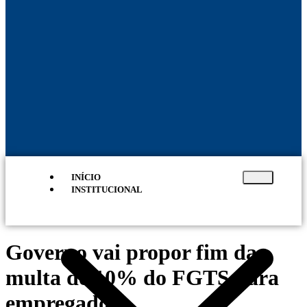
INÍCIO
INSTITUCIONAL
Governo vai propor fim da
multa de 10% do FGTS para
empregador