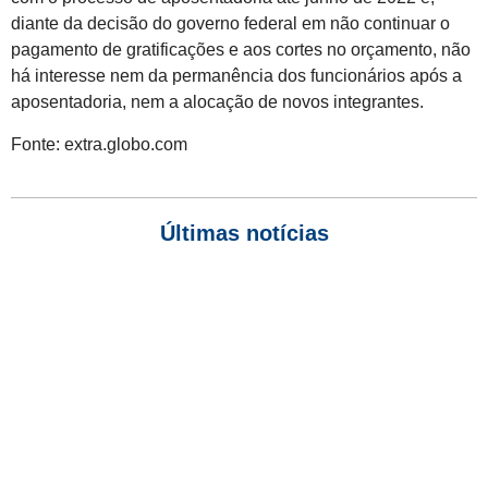
diante da decisão do governo federal em não continuar o
pagamento de gratificações e aos cortes no orçamento, não
há interesse nem da permanência dos funcionários após a
aposentadoria, nem a alocação de novos integrantes.
Fonte: extra.globo.com
Últimas notícias
Empresas com 100 ou mais empregados devem atualizar
informações para o 6º Relatório de Transparência Salarial
Receita Federal emite Termo de Exclusão para devedores do
Simples Nacional, incluindo MEI
Receita publica novas Notas Técnicas da NF-e e NFC-e com
foco na Reforma Tributária
Receita Federal publica alteração nas regras de atendimento
relativas ao Imposto de Renda