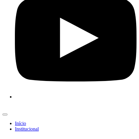
Início
Institucional