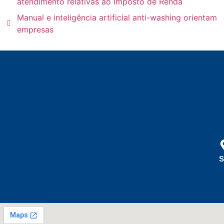
atendimento relativas ao Imposto de Renda
Manual e inteligência artificial anti-washing orientam
empresas
S