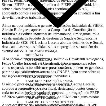
FIEPE, Fernanda Baltar, apresentou os serviços oferecidos pelo
Sistema FIEPE e o assessor Jurídico da FIEPE, Roger Bold, falou
sobre a classificação das atividades econômicas – CNAE,
abordando pontos a respeito do enquadramento da atividade a fim
de evitar passivos trabalhistas às empresas.
Ainda na oportunidade, o gerente de Relações Industriais da FIEPE,
Abraão Rodrigues, apresentou a Campanha da Contribuição da
Indústria e a Política Industrial de Pernambuco. Em seguida, foi a
vez da analista de Produto da diretoria de Saúde e Segurança na
Indústria do SESI-PE Luciana Lucena abordar detalhes do e-Social,
destacando as responsabilidades dos empregadores e também dos
eventos de SST.
SOBRE A GOVERNANÇA
PRESIDÊNCIA
Já os sócios-diretores da Saraiva, Tibúrcio & Cavalcanti Advogados,
VICE-PRESIDÊNCIAS
Felipe Coêlho Neto e Davi Cavalcanti, trouxeram pontos sobre
TRANSPARÊNCIA E PRESTAÇÃO DE CONTAS
como os passivos trabalhistas e previdenciários podem ser gerados a
CARTA DE SERVIÇOS AO USUÁRIO
partir da aplicabilidade incorreta dos CNAES, bem como sobre as
OUVIDORIA
transações tributárias por adesão e individuais.
GESTÃO DE RISCOS
PLANO DE CONTRATAÇÕES ANUAL
O sócio-diretor da Contz Assessoria Contábil, George Bacelar,
PLANO DIRETOR DE TECNOLOGIA DA
abordou a perspectiva do setor fiscal, destacando pontos como o
INFORMAÇÃO
cadastro e dissolução irregular da empresa, prorrogação do FEEF
CÓDIGO DE CONDUTA
até 2024 e aumento da alíquota geral do ICMS em alguns estados.
PLANO DE INTEGRIDADE
PLANO DE LOGÍSTICA SUSTENTÁVEL
A vice-presidente de Desenvolvimento Profissional do CRC-PE,