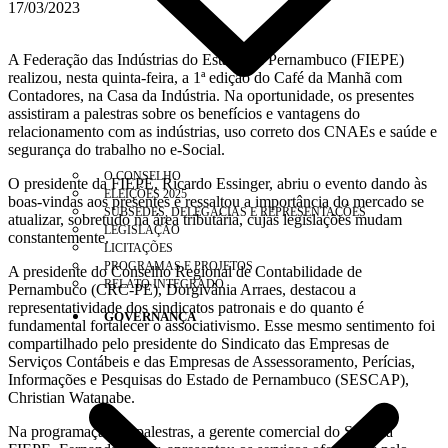
17/03/2023
A Federação das Indústrias do Estado de Pernambuco (FIEPE)
realizou, nesta quinta-feira, a 1ª edição do Café da Manhã com
Contadores, na Casa da Indústria. Na oportunidade, os presentes
assistiram a palestras sobre os benefícios e vantagens do
relacionamento com as indústrias, uso correto dos CNAEs e saúde e
segurança do trabalho no e-Social.
O CONSELHO
O presidente da FIEPE, Ricardo Essinger, abriu o evento dando às
ELEIÇÕES 2025
boas-vindas aos presentes e ressaltou a importância do mercado se
SUBSEDES, DELEGACIAS E REPRESENTAÇÕES
atualizar, sobretudo na área tributária, cujas legislações mudam
LEGISLAÇÃO
constantemente.
LICITAÇÕES
PROGRAMAS E PROJETOS
A presidente do Conselho Regional de Contabilidade de
RELATO INTEGRADO
Pernambuco (CRC-PE), Dorgivânia Arraes, destacou a
representatividade dos sindicatos patronais e do quanto é
GOVERNANÇA
fundamental fortalecer o associativismo. Esse mesmo sentimento foi
compartilhado pelo presidente do Sindicato das Empresas de
Serviços Contábeis e das Empresas de Assessoramento, Perícias,
Informações e Pesquisas do Estado de Pernambuco (SESCAP),
Christian Watanabe.
Na programação de palestras, a gerente comercial do Sistema