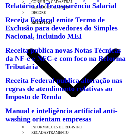
CONSULTA CADASTRAL
Relatório de Transparência Salarial
CERTIDÕES/ ALVARÁS
DECORE
Receita Federal emite Termo de
REGISTRO
Exclusão para devedores do Simples
Nacional, incluindo MEI
Receita publica novas Notas Técnicas
da NF-e e NFC-e com foco na Reforma
Tributária
Receita Federal publica alteração nas
regras de atendimento relativas ao
Imposto de Renda
Manual e inteligência artificial anti-
washing orientam empresas
INFORMAÇÕES DE REGISTRO
RECADASTRAMENTO