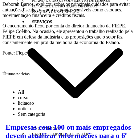
PLANO DE DESENVOLVIMENTO DE LÍDERES
Deborah Barros, explicou sobre os principais cuidados para evitar
LEI GERAL DE PROTEÇÃO DE DADOS
autuações fiscais, frisando os pontos sensíveis como estoques,
PESQUISA DE SATISFAÇÃO
movimentação financeira e créditos fiscais.
SERVIÇOS
O encerramento ficou por conta do diretor financeiro da FIEPE,
Felipe Coêlho. Na ocasião, ele apresentou o trabalho realizado pela
FIEPE em defesa da indústria e as proposições que o setor faz
constantemente em prol da melhoria da economia do Estado.
Fonte: Fiepe
Últimas notícias
All
curso
licitacao
noticia
Sem categoria
Empresas com 100 ou mais empregados
ANUIDADE 2026
devem atualizar informações para o 6º
CARTA DE SERVIÇOS AO USUÁRIO