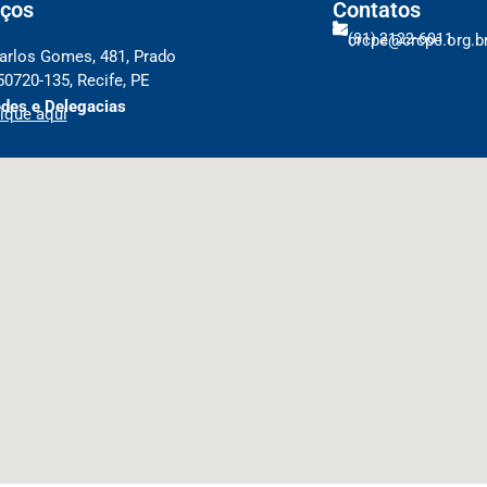
ços
Contatos
(81) 2122-6011
crcpe@crcpe.org.b
arlos Gomes, 481, Prado
50720-135, Recife, PE
des e Delegacias
ique aqui