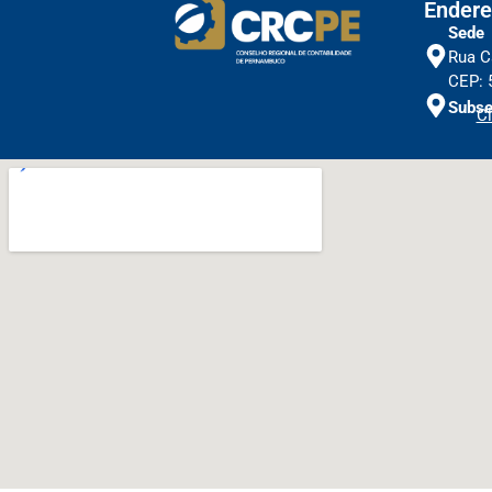
Endere
Sede
Rua C
CEP: 
Subse
Cl