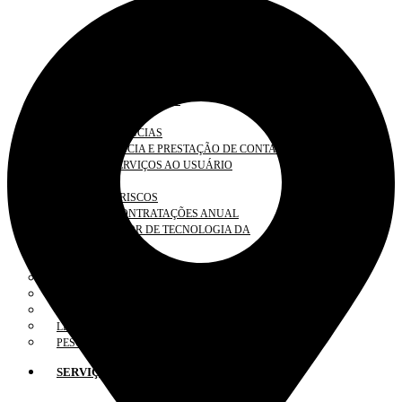
SOBRE A GOVERNANÇA
PRESIDÊNCIA
VICE-PRESIDÊNCIAS
TRANSPARÊNCIA E PRESTAÇÃO DE CONTAS
CARTA DE SERVIÇOS AO USUÁRIO
OUVIDORIA
GESTÃO DE RISCOS
PLANO DE CONTRATAÇÕES ANUAL
PLANO DIRETOR DE TECNOLOGIA DA
INFORMAÇÃO
CÓDIGO DE CONDUTA
PLANO DE INTEGRIDADE
PLANO DE LOGÍSTICA SUSTENTÁVEL
PLANO DE DESENVOLVIMENTO DE LÍDERES
LEI GERAL DE PROTEÇÃO DE DADOS
PESQUISA DE SATISFAÇÃO
SERVIÇOS