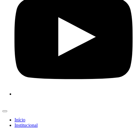
Início
Institucional