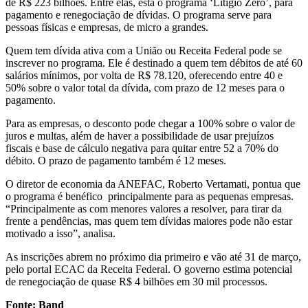
de R$ 223 bilhões. Entre elas, está o programa ‘Litígio Zero’, para
pagamento e renegociação de dívidas. O programa serve para
pessoas físicas e empresas, de micro a grandes.
Quem tem dívida ativa com a União ou Receita Federal pode se
inscrever no programa. Ele é destinado a quem tem débitos de até 60
salários mínimos, por volta de R$ 78.120, oferecendo entre 40 e
50% sobre o valor total da dívida, com prazo de 12 meses para o
pagamento.
Para as empresas, o desconto pode chegar a 100% sobre o valor de
juros e multas, além de haver a possibilidade de usar prejuízos
fiscais e base de cálculo negativa para quitar entre 52 a 70% do
débito. O prazo de pagamento também é 12 meses.
O diretor de economia da ANEFAC, Roberto Vertamati, pontua que
o programa é benéfico principalmente para as pequenas empresas.
“Principalmente as com menores valores a resolver, para tirar da
frente a pendências, mas quem tem dívidas maiores pode não estar
motivado a isso”, analisa.
As inscrições abrem no próximo dia primeiro e vão até 31 de março,
pelo portal ECAC da Receita Federal. O governo estima potencial
de renegociação de quase R$ 4 bilhões em 30 mil processos.
Fonte: Band