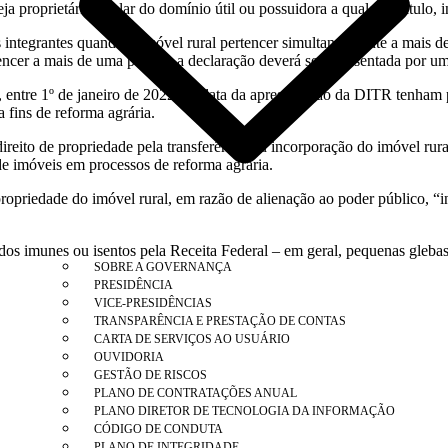
a proprietária, titular do domínio útil ou possuidora a qualquer título, i
ntegrantes quando o imóvel rural pertencer simultaneamente a mais de 
er a mais de uma pessoa, a declaração deverá ser apresentada por um 
 entre 1º de janeiro de 2022 e a data da apresentação da DITR tenham 
a fins de reforma agrária.
ireito de propriedade pela transferência ou incorporação do imóvel rur
 de imóveis em processos de reforma agrária.
opriedade do imóvel rural, em razão de alienação ao poder público, “inc
dos imunes ou isentos pela Receita Federal – em geral, pequenas glebas
SOBRE A GOVERNANÇA
PRESIDÊNCIA
VICE-PRESIDÊNCIAS
TRANSPARÊNCIA E PRESTAÇÃO DE CONTAS
CARTA DE SERVIÇOS AO USUÁRIO
OUVIDORIA
GESTÃO DE RISCOS
PLANO DE CONTRATAÇÕES ANUAL
PLANO DIRETOR DE TECNOLOGIA DA INFORMAÇÃO
CÓDIGO DE CONDUTA
PLANO DE INTEGRIDADE