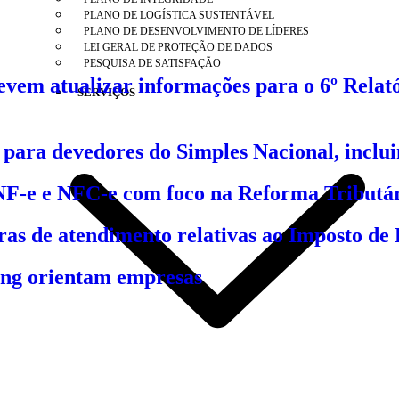
PLANO DE LOGÍSTICA SUSTENTÁVEL
PLANO DE DESENVOLVIMENTO DE LÍDERES
LEI GERAL DE PROTEÇÃO DE DADOS
PESQUISA DE SATISFAÇÃO
em atualizar informações para o 6º Relató
SERVIÇOS
 para devedores do Simples Nacional, incl
 NF-e e NFC-e com foco na Reforma Tributá
gras de atendimento relativas ao Imposto de
hing orientam empresas