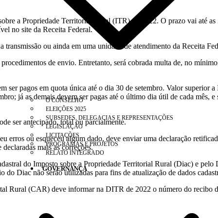
bre a Propriedade Territorial Rural (ITR) de 2022. O prazo vai até a
l no site da Receita Federal.
a a transmissão ou ainda em uma unidade de atendimento da Receita Fe
procedimentos de envio. Entretanto, será cobrada multa de, no mínimo,
 ser pagos em quota única até o dia 30 de setembro. Valor superior a 
embro; já as demais devem ser pagas até o último dia útil de cada mês, e
O CONSELHO
ELEIÇÕES 2025
SUBSEDES, DELEGACIAS E REPRESENTAÇÕES
e ser antecipado, total ou parcialmente.
LEGISLAÇÃO
LICITAÇÕES
meteu erros ou esqueceu algum dado, deve enviar uma declaração retific
PROGRAMAS E PROJETOS
e declaradas mais as correções.
RELATO INTEGRADO
stral do Imposto sobre a Propriedade Territorial Rural (Diac) e pel
GOVERNANÇA
o do Diac não serão utilizadas para fins de atualização de dados cadast
iental Rural (CAR) deve informar na DITR de 2022 o número do recibo d