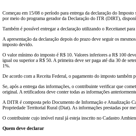
Começau em 15/08 o período para entrega da declaração do Imposto so
por meio do programa gerador da Declaração do ITR (DIRT), disponíve
Também é possível entregar a declaração utilizando o Receitanet par
A apresentação da declaração depois do prazo deve seguir os mesmos 
imposto devido.
O valor mínimo do imposto é R$ 10. Valores inferiores a R$ 100 devem
igual ou superior a R$ 50. A primeira deve ser paga até dia 30 de set
1%.
De acordo com a Receita Federal, o pagamento do imposto também pod
Se, após a entrega das informações, o contribuinte verificar que co
original. A retificadora deve conter todas as informações anteriorment
A DITR é composta pelo Documento de Informação e Atualização Cada
Propriedade Territorial Rural (Diat). As informações prestadas por mei
O contribuinte cujo imóvel rural já esteja inscrito no Cadastro Amb
Quem deve declarar