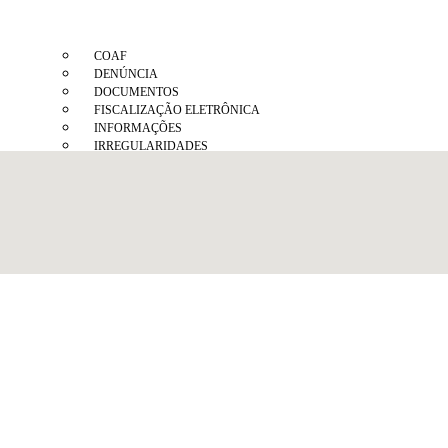
COAF
DENÚNCIA
DOCUMENTOS
FISCALIZAÇÃO ELETRÔNICA
INFORMAÇÕES
IRREGULARIDADES
SOLICITAÇÕES
PENALIDADES APLICADAS
PLANO DE FISCALIZAÇÃO ANUAL
DESENVOLVIMENTO PROFISSIONAL