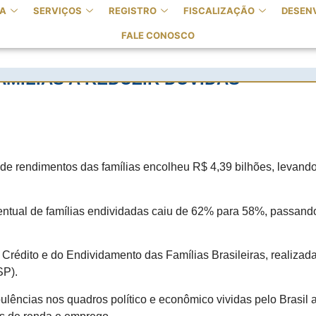
A
SERVIÇOS
REGISTRO
FISCALIZAÇÃO
DESEN
FALE CONOSCO
MÍLIAS A REDUZIR DÚVIDAS
 de rendimentos das famílias encolheu R$ 4,39 bilhões, levando 
ntual de famílias endividadas caiu de 62% para 58%, passand
 Crédito e do Endividamento das Famílias Brasileiras, realiza
SP).
lências nos quadros político e econômico vividas pelo Brasil 