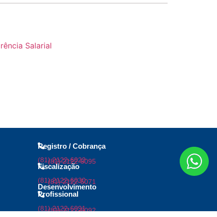
ência Salarial
Registro / Cobrança
(81) 2122-6022
(81) 2122-6095
Fiscalização
(81) 2122-6030
(81) 2122-6071
Desenvolvimento
Profissional
(81) 2122-6091
(81) 2122-6092