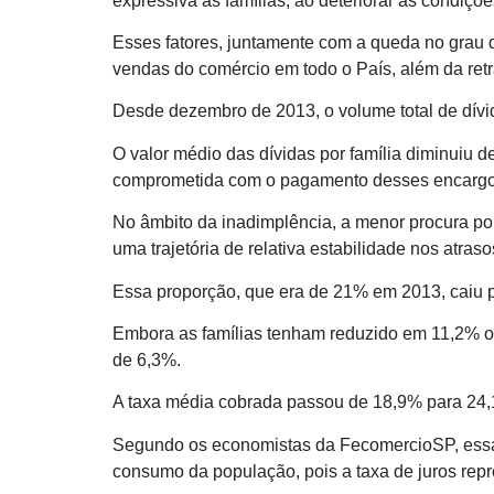
expressiva as famílias, ao deteriorar as condiçõ
Esses fatores, juntamente com a queda no grau 
vendas do comércio em todo o País, além da ret
Desde dezembro de 2013, o volume total de dívid
O valor médio das dívidas por família diminuiu
comprometida com o pagamento desses encargo
No âmbito da inadimplência, a menor procura po
uma trajetória de relativa estabilidade nos atra
Essa proporção, que era de 21% em 2013, caiu 
Embora as famílias tenham reduzido em 11,2% o
de 6,3%.
A taxa média cobrada passou de 18,9% para 24,1%
Segundo os economistas da FecomercioSP, essas 
consumo da população, pois a taxa de juros rep