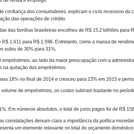
es de renda e emprego.
de confiança dos consumidores, explicam o ciclo recessivo do
ração das operações de crédito.
as das famílias brasileiras encolheu de R$ 15,2 bilhões para R
 de R$ 1.611 para R$ 1.596. Entretanto, como a massa de rendi
s subiu de 30% para 31%.
r empréstimos, ao lado da maior preocupação com a administra
sos na quitação dos empréstimos.
para 18% no final de 2014 e cresceu para 23% em 2015 e perma
 volume de empréstimos, os custos subiram bastante no perío
. Em números absolutos, o total de juros pagos foi de R$ 158
constatações deixam clara a importância da política monetári
resenta um elemento relevante no total do orçamento doméstico