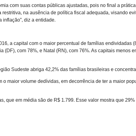
ia com suas contas públicas ajustadas, pois no final a prática
 restritiva, na ausência de política fiscal adequada, visando ev
inflação”, diz a entidade.
16, a capital com o maior percentual de famílias endividadas 
ia (DF), com 78%, e Natal (RN), com 76%. As capitais menos e
egião Sudeste abriga 42,2% das famílias brasileiras e concentr
 o maior volume dedívidas, em decorrência de ter a maior popu
idas, que em média são de R$ 1.799. Esse valor mostra que 29%