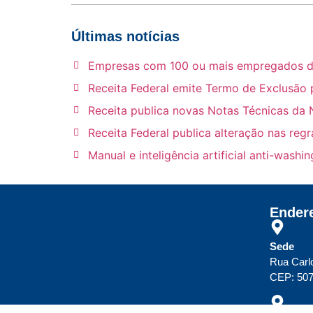
Últimas notícias
Empresas com 100 ou mais empregados deve
Receita Federal emite Termo de Exclusão 
Receita publica novas Notas Técnicas da 
Receita Federal publica alteração nas reg
Manual e inteligência artificial anti-wash
Ender
Sede
Rua Carl
CEP: 507