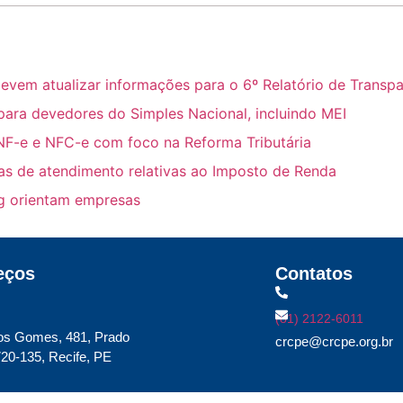
m atualizar informações para o 6º Relatório de Transpar
para devedores do Simples Nacional, incluindo MEI
NF-e e NFC-e com foco na Reforma Tributária
ras de atendimento relativas ao Imposto de Renda
ing orientam empresas
eços
Contatos
(81) 2122-6011
os Gomes, 481, Prado
crcpe@crcpe.org.br
20-135, Recife, PE