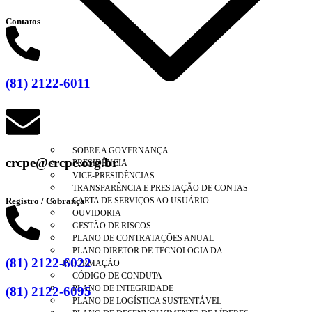
Contatos
(81) 2122-6011
SOBRE A GOVERNANÇA
crcpe@crcpe.org.br
PRESIDÊNCIA
VICE-PRESIDÊNCIAS
TRANSPARÊNCIA E PRESTAÇÃO DE CONTAS
Registro / Cobrança
CARTA DE SERVIÇOS AO USUÁRIO
OUVIDORIA
GESTÃO DE RISCOS
PLANO DE CONTRATAÇÕES ANUAL
PLANO DIRETOR DE TECNOLOGIA DA
(81) 2122-6022
INFORMAÇÃO
CÓDIGO DE CONDUTA
PLANO DE INTEGRIDADE
(81) 2122-6095
PLANO DE LOGÍSTICA SUSTENTÁVEL