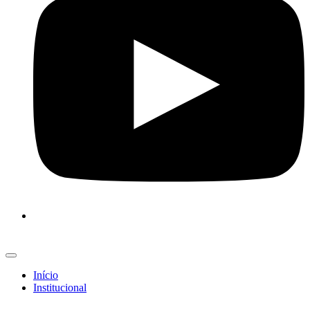
Início
Institucional