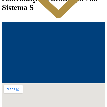
Sistema S
O CONSELHO
ELEIÇÕES 2025
SUBSEDES, DELEGACIAS E REPRESENTAÇÕES
LEGISLAÇÃO
LICITAÇÕES
PROGRAMAS E PROJETOS
RELATO INTEGRADO
GOVERNANÇA