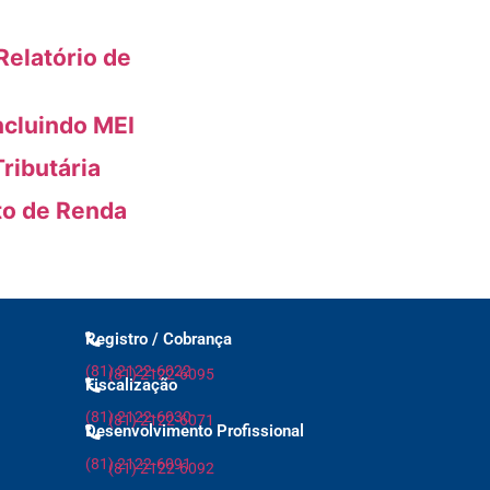
elatório de
ncluindo MEI
ributária
to de Renda
Registro / Cobrança
(81) 2122-6022
(81) 2122-6095
Fiscalização
(81) 2122-6030
(81) 2122-6071
Desenvolvimento Profissional
(81) 2122-6091
(81) 2122-6092