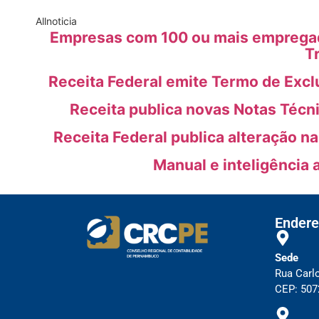
All
noticia
Empresas com 100 ou mais empregado
T
Receita Federal emite Termo de Excl
Receita publica novas Notas Técn
Receita Federal publica alteração n
Manual e inteligência 
Endere
Sede
Rua Carl
CEP: 5072