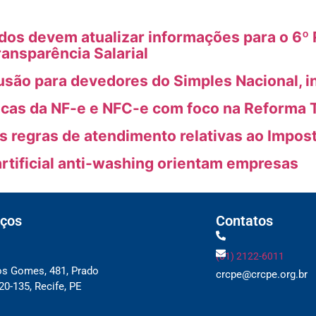
s devem atualizar informações para o 6º R
ransparência Salarial
usão para devedores do Simples Nacional, i
icas da NF-e e NFC-e com foco na Reforma T
as regras de atendimento relativas ao Impos
artificial anti-washing orientam empresas
ços
Contatos
(81) 2122-6011
os Gomes, 481, Prado
crcpe@crcpe.org.br
0-135, Recife, PE