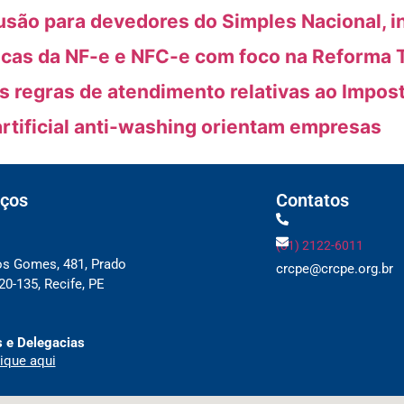
usão para devedores do Simples Nacional, i
icas da NF-e e NFC-e com foco na Reforma T
as regras de atendimento relativas ao Impos
artificial anti-washing orientam empresas
ços
Contatos
(81) 2122-6011
os Gomes, 481, Prado
crcpe@crcpe.org.br
0-135, Recife, PE
 e Delegacias
ique aqui