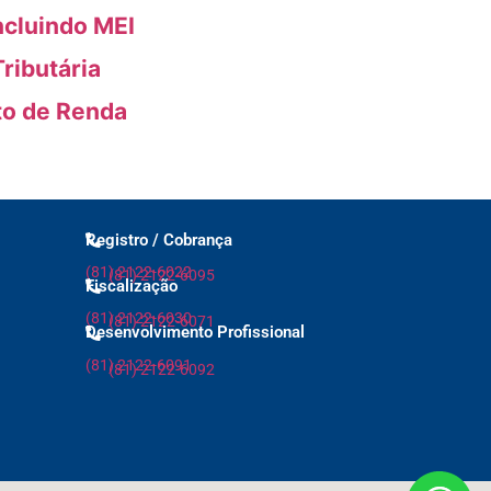
ncluindo MEI
ributária
to de Renda
Registro / Cobrança
(81) 2122-6022
(81) 2122-6095
Fiscalização
(81) 2122-6030
(81) 2122-6071
Desenvolvimento Profissional
(81) 2122-6091
(81) 2122-6092