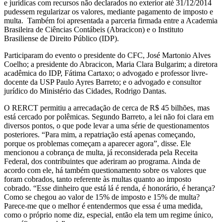
e jurídicas com recursos não declarados no exterior até 31/12/2014
pudessem regularizar os valores, mediante pagamento de imposto e
multa. Também foi apresentada a parceria firmada entre a Academia
Brasileira de Ciências Contábeis (Abracicon) e o Instituto
Brasiliense de Direito Público (IDP).
Participaram do evento o presidente do CFC, José Martonio Alves
Coelho; a presidente do Abracicon, Maria Clara Bulgarim; a diretora
acadêmica do IDP, Fátima Cartaxo; o advogado e professor livre-
docente da USP Paulo Ayres Barreto; e o advogado e consultor
jurídico do Ministério das Cidades, Rodrigo Dantas.
O RERCT permitiu a arrecadação de cerca de R$ 45 bilhões, mas
está cercado por polêmicas. Segundo Barreto, a lei não foi clara em
diversos pontos, o que pode levar a uma série de questionamentos
posteriores. “Para mim, a repatriação está apenas começando,
porque os problemas começam a aparecer agora”, disse. Ele
mencionou a cobrança de multa, já reconsiderada pela Receita
Federal, dos contribuintes que aderiram ao programa. Ainda de
acordo com ele, há também questionamento sobre os valores que
foram cobrados, tanto referente às multas quanto ao imposto
cobrado. “Esse dinheiro que está lá é renda, é honorário, é herança?
Como se chegou ao valor de 15% de imposto e 15% de multa?
Parece-me que o melhor é entendermos que essa é uma medida,
como o próprio nome diz, especial, então ela tem um regime único,