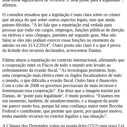
afirmou.
O consultor ressaltou que a legislação é mais clara sobre os crimes
que alcança do que sobre outros aspectos legais, mas que ainda
pairam dúvidas. “A lei fala que a repatriação está vedada para
pessoas que estão em cargos, empregos, funções públicas de direção
ou eletivas e seus cônjuges, parentes até segundo grau. Mas não
falou se eles não podiam exercer essas funções no momento da
adesão ou em 31/12/2014”. Outro ponto não claro é o que é prova
da licitude dos recursos declarados, acrescentou Dantas.
Fátima situou a repatriação no contexto internacional, afirmando que
a cooperação entre os Fiscos de todo o mundo tem levado ao
enfrentamento da evasão fiscal. “As tecnologias permitem, hoje,
uma cooperação mais efetiva entre os órgãos fiscalizadores de todo
o mundo, o que dificulta a evasão fiscal. Outro fator é financeiro.
Com a crise de 2008 os governos precisavam de mais recursos e
fomentaram essa cooperação”. Ela disse que a imagem trazida por
Dantas, de ‘ponte para legalidade’, é muito positiva. “Estamos em
um momento, também, de amadurecimento, e a imagem da ponte
me parece muito boa, porque há uma confiança maior entre Receita
Federal e contribuinte, que permite que quem, por qualquer motivo,
tenha mantido recursos no exterior legalize a sua situação”.
A Câmara dos Deputados votou na quarta-feira (15/2) uma nova Lei