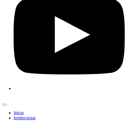
Início
Institucional