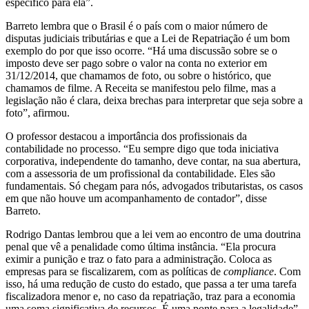
específico para ela”.
Barreto lembra que o Brasil é o país com o maior número de
disputas judiciais tributárias e que a Lei de Repatriação é um bom
exemplo do por que isso ocorre. “Há uma discussão sobre se o
imposto deve ser pago sobre o valor na conta no exterior em
31/12/2014, que chamamos de foto, ou sobre o histórico, que
chamamos de filme. A Receita se manifestou pelo filme, mas a
legislação não é clara, deixa brechas para interpretar que seja sobre a
foto”, afirmou.
O professor destacou a importância dos profissionais da
contabilidade no processo. “Eu sempre digo que toda iniciativa
corporativa, independente do tamanho, deve contar, na sua abertura,
com a assessoria de um profissional da contabilidade. Eles são
fundamentais. Só chegam para nós, advogados tributaristas, os casos
em que não houve um acompanhamento de contador”, disse
Barreto.
Rodrigo Dantas lembrou que a lei vem ao encontro de uma doutrina
penal que vê a penalidade como última instância. “Ela procura
eximir a punição e traz o fato para a administração. Coloca as
empresas para se fiscalizarem, com as políticas de
compliance
. Com
isso, há uma redução de custo do estado, que passa a ter uma tarefa
fiscalizadora menor e, no caso da repatriação, traz para a economia
uma soma significativa de recursos. É uma ponte para a legalidade”,