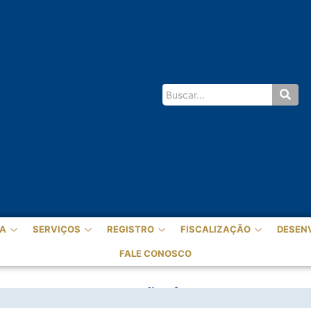
A
SERVIÇOS
REGISTRO
FISCALIZAÇÃO
DESEN
FALE CONOSCO
IVADO DE PREVENÇÃO À LAVAGEM DE D