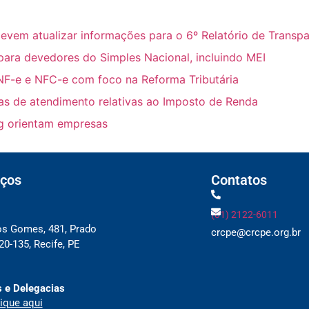
m atualizar informações para o 6º Relatório de Transpar
para devedores do Simples Nacional, incluindo MEI
NF-e e NFC-e com foco na Reforma Tributária
ras de atendimento relativas ao Imposto de Renda
ing orientam empresas
ços
Contatos
(81) 2122-6011
os Gomes, 481, Prado
crcpe@crcpe.org.br
0-135, Recife, PE
 e Delegacias
ique aqui