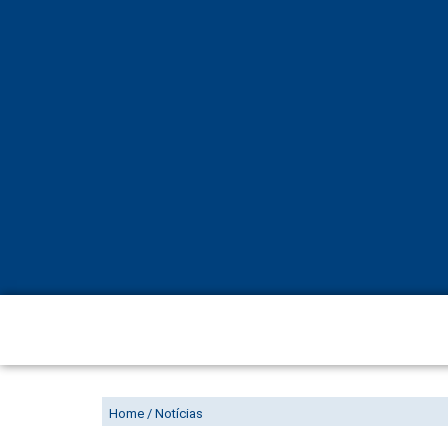
AULA INAUGURAL DE DOUTOR
Home / Notícias