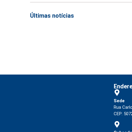
Últimas notícias
Empresas com 100 ou mais empregados devem atualizar infor
Receita Federal emite Termo de Exclusão para devedores do S
Receita publica novas Notas Técnicas da NF-e e NFC-e com f
Receita Federal publica alteração nas regras de atendimento
Ender
Sede
Rua Carl
CEP: 5072