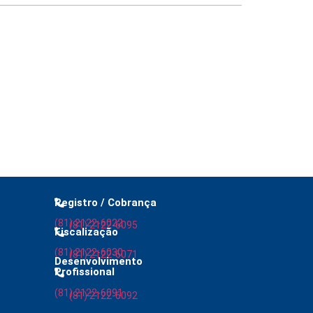
 anti-washing orientam empresas
Registro / Cobrança
(81) 2122-6022
(81) 2122-6095
Fiscalização
(81) 2122-6030
(81) 2122-6071
Desenvolvimento
Profissional
(81) 2122-6091
(81) 2122-6092