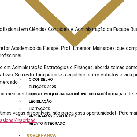
ofissional em Ciências Contábeis e Administração da Fucape Bus
iretor Acadêmico da Fucape, Prof. Emerson Mainardes, que com
ofissional.
 em Administração Estratégica e Finanças, aborda temas como 
ativas. Sua estrutura permite o equilíbrio entre estudos e vida
O CONSELHO
 mercado.
ELEIÇÕES 2025
r meio desta iniciativa, passa a contar com uma formação de e
SUBSEDES, DELEGACIAS E REPRESENTAÇÕES
LEGISLAÇÃO
LICITAÇÕES
timas vagas disponíveis, não perca essa oportunidade! Para ma
PROGRAMAS E PROJETOS
sional/inscricao.
RELATO INTEGRADO
GOVERNANÇA