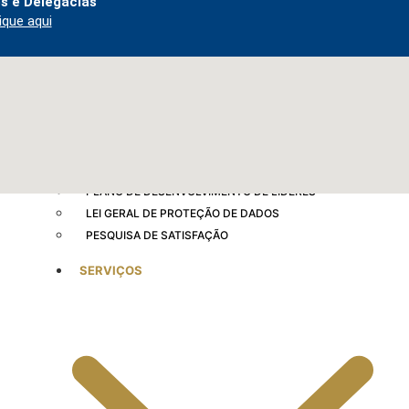
s e Delegacias
CARTA DE SERVIÇOS AO USUÁRIO
ique aqui
OUVIDORIA
GESTÃO DE RISCOS
PLANO DE CONTRATAÇÕES ANUAL
PLANO DIRETOR DE TECNOLOGIA DA INFORMAÇÃO
CÓDIGO DE CONDUTA
PLANO DE INTEGRIDADE
PLANO DE LOGÍSTICA SUSTENTÁVEL
PLANO DE DESENVOLVIMENTO DE LÍDERES
LEI GERAL DE PROTEÇÃO DE DADOS
PESQUISA DE SATISFAÇÃO
SERVIÇOS