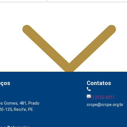
mações para o 6º Relatório de Transparência Salarial
imples Nacional, incluindo MEI
oco na Reforma Tributária
 relativas ao Imposto de Renda
Manual e inteligência artificial
eços
Contatos
(81) 2122-6011
os Gomes, 481, Prado
crcpe@crcpe.org.br
SOBRE A GOVERNANÇA
0-135, Recife, PE
PRESIDÊNCIA
VICE-PRESIDÊNCIAS
TRANSPARÊNCIA E PRESTAÇÃO DE CONTAS