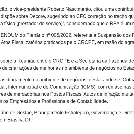
ão, o vice-presidente Roberto Nascimento, citou uma contribu
dispõe sobre Decore, sugerindo ao CFC correção no trecho que
oa física (prestador de serviço)”, considerando que o RPA é u
NDUM do Plenário nº 005/2022, referente a Suspensão dos P
s Atos Fiscalizatórios praticados pelo CRCPE, em razão do ag
u sobre a Reunião entre o CRCPE e a Secretaria da Fazenda de
vo de criar ações de melhorias no ambiente de negócios no Es
as diariamente no ambiente de negócios, destacando-se: Cobr
dual, Intermunicipal e de Comunicação (ICMS), com ênfase nas
res de mercadorias nos Postos Fiscais; Autos de Infração muit
m os Empresários e Profissionais de Contabilidade.
ário de Gestão, Planejamento Estratégico, Governança e Diretri
 em Brasília-DF.