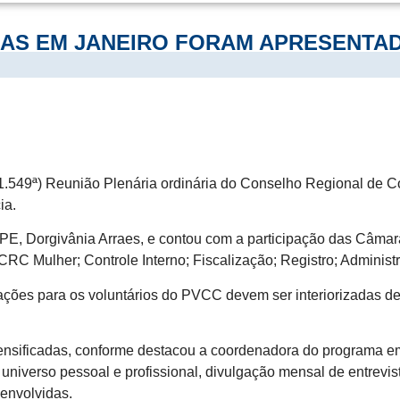
DAS EM JANEIRO FORAM APRESENTA
EIRA -21/02
549ª) Reunião Plenária ordinária do Conselho Regional de Co
ia.
PE, Dorgivânia Arraes, e contou com a participação das Câmara
CRC Mulher; Controle Interno; Fiscalização; Registro; Adminis
ações para os voluntários do PVCC devem ser interiorizadas de
ensificadas, conforme destacou a coordenadora do programa
universo pessoal e profissional, divulgação mensal de entrevi
senvolvidas.