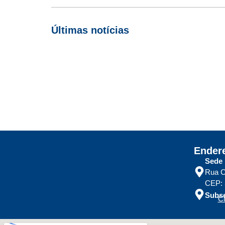
Últimas notícias
Empresas com 100 ou mais empregados devem atualizar informações
Receita Federal emite Termo de Exclusão para devedores do Simpl
Receita publica novas Notas Técnicas da NF-e e NFC-e com foco 
Receita Federal publica alteração nas regras de atendimento relat
Ender
Sede
Rua C
CEP: 
Subse
Cl