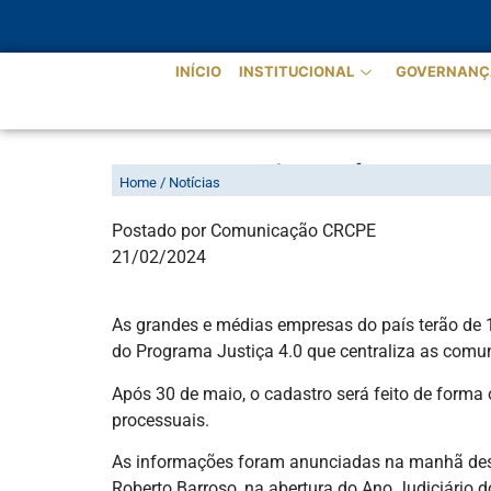
INÍCIO
INSTITUCIONAL
GOVERNANÇ
EMPRESAS TÊM ATÉ 30 DE MA
Home / Notícias
Postado por Comunicação CRCPE
21/02/2024
As grandes e médias empresas do país terão de 1
do Programa Justiça 4.0 que centraliza as comun
Após 30 de maio, o cadastro será feito de forma o
processuais.
As informações foram anunciadas na manhã dessa 
Roberto Barroso, na abertura do Ano Judiciário d