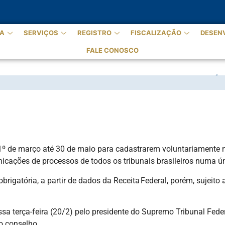
A
SERVIÇOS
REGISTRO
FISCALIZAÇÃO
DESEN
FALE CONOSCO
IO PARA SE CADASTRAREM NO DOMICÍL
º de março até 30 de maio para cadastrarem voluntariamente no
icações de processos de todos os tribunais brasileiros numa úni
brigatória, a partir de dados da Receita Federal, porém, sujeito
terça-feira (20/2) pelo presidente do Supremo Tribunal Federa
o conselho.