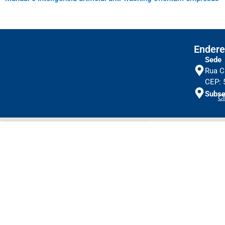
Endere
Sede
Rua C
CEP: 
Subse
Cl