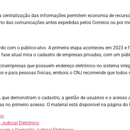
 e a centralização das informações permitem economia de recurs
o das comunicações antes expedidas pelos Correios ou por meio 
rdo com o público-alvo. A primeira etapa aconteceu em 2023 e f
A fase atual mira o cadastro de empresas privadas, com um púb
icroempresas que possuem endereço eletrônico no sistema inte
s e para pessoas físicas, embora o CNJ recomende que todos o 
s, que demonstram o cadastro, a gestão de usuários e o acesso 
cas no primeiro acesso. O material está disponível na página do
co
Judicial Eletrônico
am o Domicílio Judicial Eletrônico