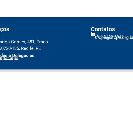
ços
Contatos
(81) 2122-6011
crcpe@crcpe.org.b
arlos Gomes, 481, Prado
50720-135, Recife, PE
des e Delegacias
ique aqui