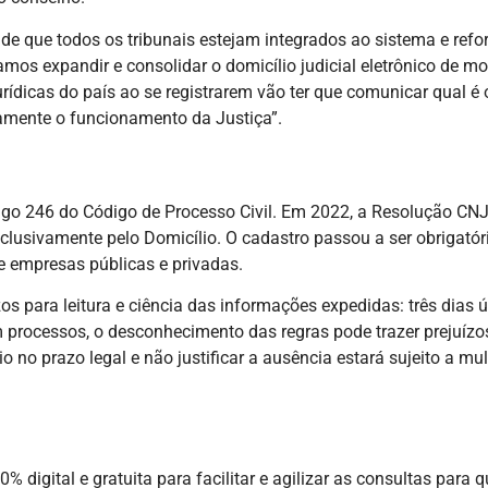
 de que todos os tribunais estejam integrados ao sistema e ref
“Vamos expandir e consolidar o domicílio judicial eletrônico de
urídicas do país ao se registrarem vão ter que comunicar qual é
samente o funcionamento da Justiça”.
artigo 246 do Código de Processo Civil. Em 2022, a Resolução CN
usivamente pelo Domicílio. O cadastro passou a ser obrigatório 
e empresas públicas e privadas.
para leitura e ciência das informações expedidas: três dias úte
m processos, o desconhecimento das regras pode trazer prejuízo
no prazo legal e não justificar a ausência estará sujeito a mul
0% digital e gratuita para facilitar e agilizar as consultas par