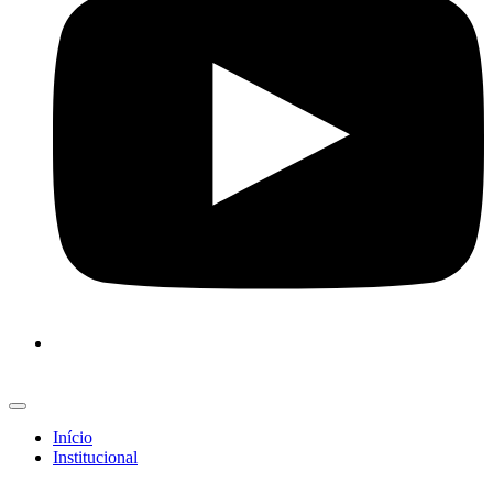
Início
Institucional