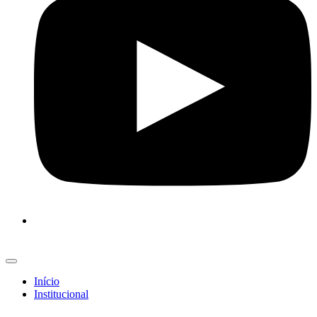
Início
Institucional