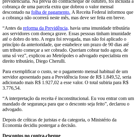
previdenciária. Na prévia do contracheque de outubro, foi incluída a
cobrança de uma parcela extra que dobrou o valor mensal
descontado na
folha de pagamento.
A Receita Federal informou que
a cobrança não ocorrerá neste mês, mas deve ser feita em breve.
“Antes da
reforma da Previdência,
havia uma imunidade tributária
aos servidores com doença grave. Essas pessoas tinham imunidade
até o dobro do teto. A regra foi revogada, mas não foi aplicado o
princípio da anterioridade, que estabelece um prazo de 90 dias até
um tributo começar a ser cobrado. Queriam cobrar tudo agora, de
uma só vez”, explicou ao Metrópoles o advogado especialista em
direito tributário, Diego Cherulli.
Para exemplificar o custo, se o pagamento mensal habitual de um
servidor aposentado para a Previdência fosse de R$ 1.849,52, seria
adicionado mais R$ 1.927,02 a esse valor. O total subiria para R$
3.776,54.
“A interpretação da receita é inconstitucional. Eu vou entrar com um
mandado de segurança para que o desconto seja feito”, declarou o
advogado.
Depois de críticas de juristas e da categoria, o Ministério da
Economia decidiu postergar a decisão.
Descontos no contra-cheque