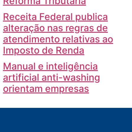
Reforma Tributária
Receita Federal publica
alteração nas regras de
atendimento relativas ao
Imposto de Renda
Manual e inteligência
artificial anti-washing
orientam empresas