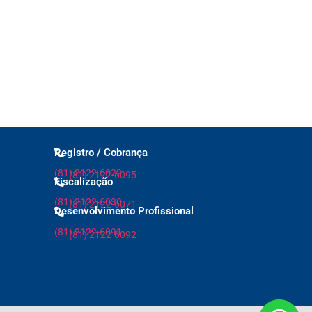
ncluindo MEI
ributária
to de Renda
Registro / Cobrança
(81) 2122-6022
(81) 2122-6095
Fiscalização
(81) 2122-6030
(81) 2122-6071
Desenvolvimento Profissional
(81) 2122-6091
(81) 2122-6092