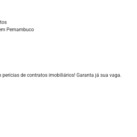
ntos
e em Pernambuco
erícias de contratos imobiliários! Garanta já sua vaga.
s devem atualizar informações para o 6º R
ransparência Salarial