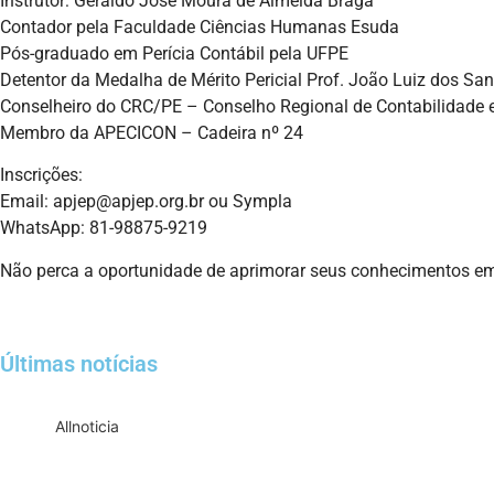
Instrutor: Geraldo José Moura de Almeida Braga
Contador pela Faculdade Ciências Humanas Esuda
Pós-graduado em Perícia Contábil pela UFPE
Detentor da Medalha de Mérito Pericial Prof. João Luiz dos Sa
Conselheiro do CRC/PE – Conselho Regional de Contabilidad
Membro da APECICON – Cadeira nº 24
Inscrições:
Email: apjep@apjep.org.br ou Sympla
WhatsApp: 81-98875-9219
Não perca a oportunidade de aprimorar seus conhecimentos em p
Últimas notícias
All
noticia
Empresas com 100 ou mais empregado
T