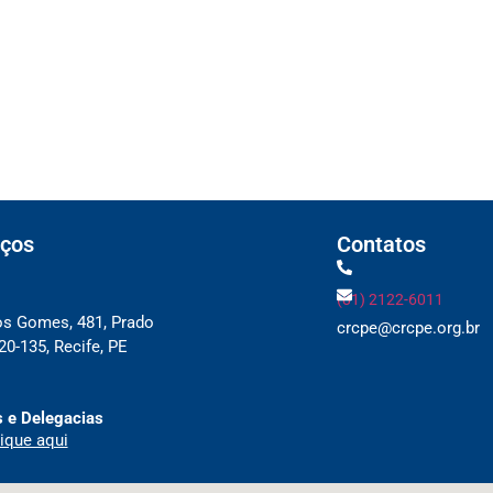
usão para devedores do Simples Nacional, i
icas da NF-e e NFC-e com foco na Reforma T
as regras de atendimento relativas ao Impos
artificial anti-washing orientam empresas
ços
Contatos
(81) 2122-6011
os Gomes, 481, Prado
crcpe@crcpe.org.br
0-135, Recife, PE
 e Delegacias
ique aqui