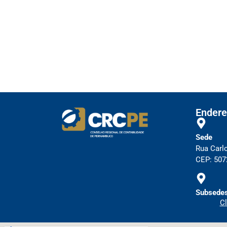
Receita Federal emite Termo de Excl
Receita publica novas Notas Técn
Receita Federal publica alteração n
Manual e inteligência 
Endere
Sede
Rua Carl
CEP: 5072
Subsedes
Cl