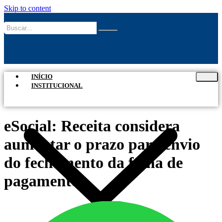
Skip to content
INÍCIO
INSTITUCIONAL
eSocial: Receita considera
aumentar o prazo para envio
do fechamento da folha de
pagamento