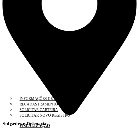
INFORMAÇÕES DE REGISTRO
RECADASTRAMENTO
SOLICITAR CARTEIRA
SOLICITAR NOVO REGISTRO
Subsedes e Delegacias
FISCALIZAÇÃO
Clique aqui