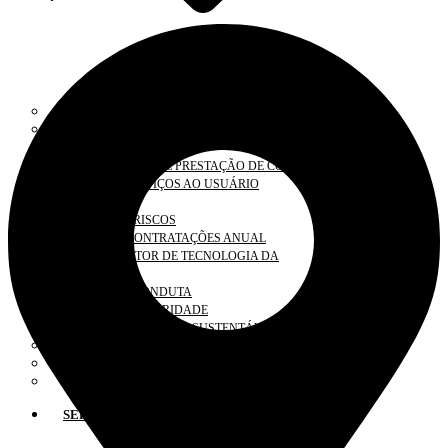
SOBRE A GOVERNANÇA
PRESIDÊNCIA
VICE-PRESIDÊNCIAS
TRANSPARÊNCIA E PRESTAÇÃO DE CONTAS
CARTA DE SERVIÇOS AO USUÁRIO
OUVIDORIA
GESTÃO DE RISCOS
PLANO DE CONTRATAÇÕES ANUAL
PLANO DIRETOR DE TECNOLOGIA DA
INFORMAÇÃO
CÓDIGO DE CONDUTA
PLANO DE INTEGRIDADE
PLANO DE LOGÍSTICA SUSTENTÁVEL
PLANO DE DESENVOLVIMENTO DE LÍDERES
LEI GERAL DE PROTEÇÃO DE DADOS
PESQUISA DE SATISFAÇÃO
SERVIÇOS