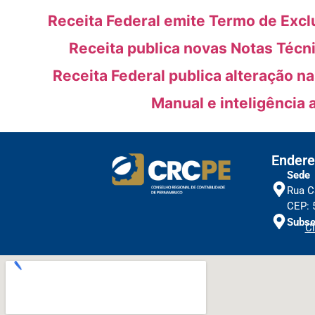
Receita Federal emite Termo de Excl
Receita publica novas Notas Técn
Receita Federal publica alteração n
Manual e inteligência 
Endere
Sede
Rua C
CEP: 
Subse
Cl