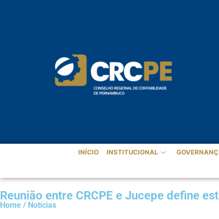
INÍCIO
INSTITUCIONAL
GOVERNANÇ
Reunião entre CRCPE e Jucepe define es
Home / Notícias