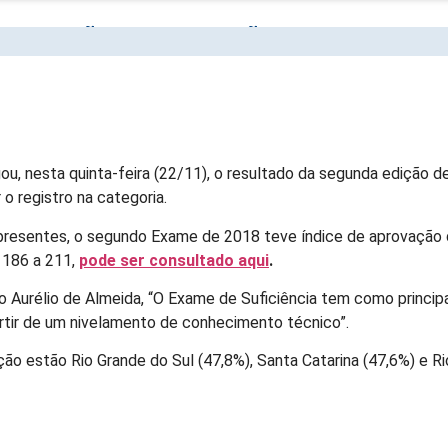
ROVAÇÃO NA 2ª EDIÇÃO DO EXAME DE 
ou, nesta quinta-feira (22/11), o resultado da segunda edição d
o registro na categoria.
resentes, o segundo Exame de 2018 teve índice de aprovação de
 186 a 211,
pode ser consultado aqui
.
 Aurélio de Almeida, “O Exame de Suficiência tem como principa
artir de um nivelamento de conhecimento técnico”.
ão estão Rio Grande do Sul (47,8%), Santa Catarina (47,6%) e R