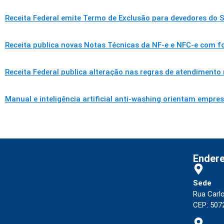
Receita Federal emite Termo de Exclusão para devedores do S
Receita publica novas Notas Técnicas da NF-e e NFC-e com f
Receita Federal publica alteração nas regras de atendimento
Manual e inteligência artificial anti-washing orientam empre
Ender
Sede
Rua Carl
CEP: 5072