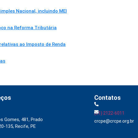
imples Nacional, incluindo MEI
oco na Reforma Tributária
 relativas ao Imposto de Renda
sas
eços
Contatos
(81) 2122-6011
os Gomes, 481, Prado
crcpe@crcpe.org.br
0-135, Recife, PE