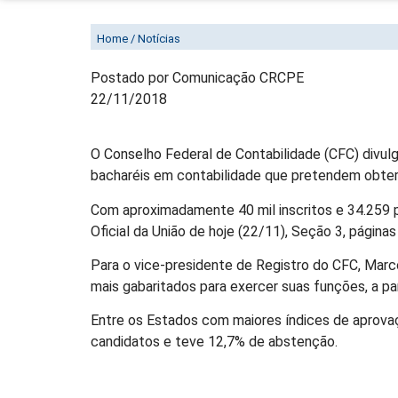
CRESCE O PERCENTUAL DE AP
Home / Notícias
Postado por Comunicação CRCPE
22/11/2018
O Conselho Federal de Contabilidade (CFC) divulg
bacharéis em contabilidade que pretendem obter 
Com aproximadamente 40 mil inscritos e 34.259 p
Oficial da União de hoje (22/11), Seção 3, páginas
Para o vice-presidente de Registro do CFC, Marco
mais gabaritados para exercer suas funções, a p
Entre os Estados com maiores índices de aprovaç
candidatos e teve 12,7% de abstenção.