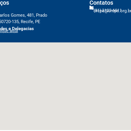
ços
Contatos
(81) 2122-6011
crcpe@crcpe.org.b
arlos Gomes, 481, Prado
50720-135, Recife, PE
des e Delegacias
ique aqui