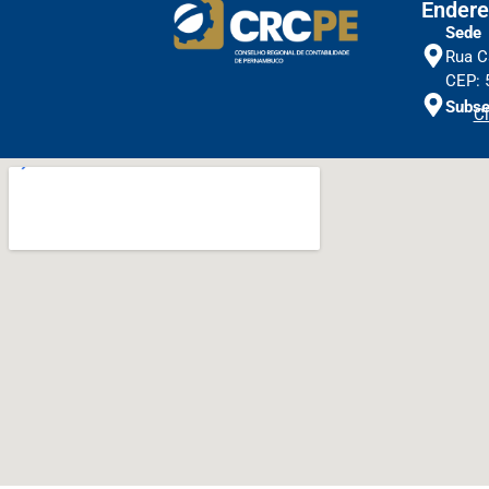
Endere
Sede
Rua C
CEP: 
Subse
Cl