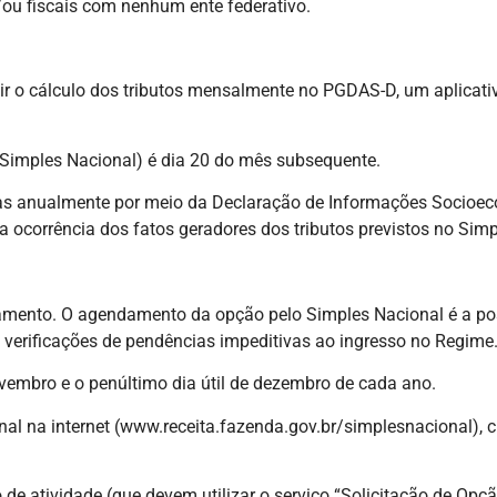
/ou fiscais com nenhum ente federativo.
ir o cálculo dos tributos mensalmente no PGDAS-D, um aplicativ
Simples Nacional) é dia 20 do mês subsequente.
s anualmente por meio da Declaração de Informações Socioecon
ocorrência dos fatos geradores dos tributos previstos no Simp
mento. O agendamento da opção pelo Simples Nacional é a possi
 verificações de pendências impeditivas ao ingresso no Regime
ovembro e o penúltimo dia útil de dezembro de cada ano.
nal na internet (www.receita.fazenda.gov.br/simplesnacional),
e atividade (que devem utilizar o serviço “Solicitação de Opçã