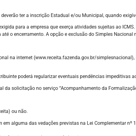
everão ter a inscrição Estadual e/ou Municipal, quando exigív
 exigida para a empresa que exerça atividades sujeitas ao ICMS.
é o encerramento. A opção e exclusão do Simples Nacional nã
ional na internet (www.receita.fazenda.gov.br/simplesnacional),
ribuinte poderá regularizar eventuais pendências impeditivas a
nal da solicitação no serviço “Acompanhamento da Formalizaçã
eita) ou não.
em alguma das vedações previstas na Lei Complementar nº 123, 