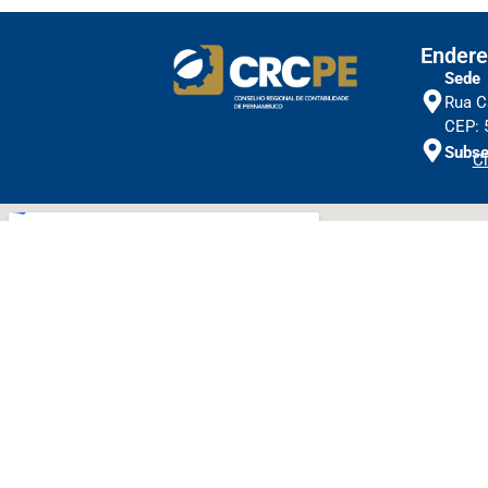
Endere
Sede
Rua C
CEP: 
Subse
Cl