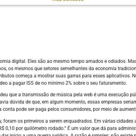
omia digital. Eles são ao mesmo tempo amados e odiados. Mas 
nos, os mesmos que setores semelhantes da economia tradicion
tributos começa a mostrar suas garras para esses aplicativos. 
ídeo a pagar ISS de no mínimo 2% sobre o seu faturamento.
tendeu que a transmissão de música pela web é uma execução públ
o havia dúvida de que, em algum momento, essas empresas seriam
sa conta pode ser paga pelos consumidores, por meio de aument
fy, foram os primeiros a serem enquadrados. Em várias cidades 
$ 0,10 por quilômetro rodado.“ É um valor que dá para administr
r início a uma guerra jurídica. A razão é simples: não existe n