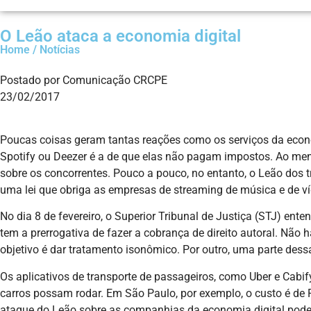
O Leão ataca a economia digital
Home / Notícias
Postado por Comunicação CRCPE
23/02/2017
Poucas coisas geram tantas reações como os serviços da econ
Spotify ou Deezer é a de que elas não pagam impostos. Ao me
sobre os concorrentes. Pouco a pouco, no entanto, o Leão dos 
uma lei que obriga as empresas de streaming de música e de v
No dia 8 de fevereiro, o Superior Tribunal de Justiça (STJ) en
tem a prerrogativa de fazer a cobrança de direito autoral. Nã
objetivo é dar tratamento isonômico. Por outro, uma parte des
Os aplicativos de transporte de passageiros, como Uber e Cabi
carros possam rodar. Em São Paulo, por exemplo, o custo é de R
ataque do Leão sobre as companhias da economia digital pode da