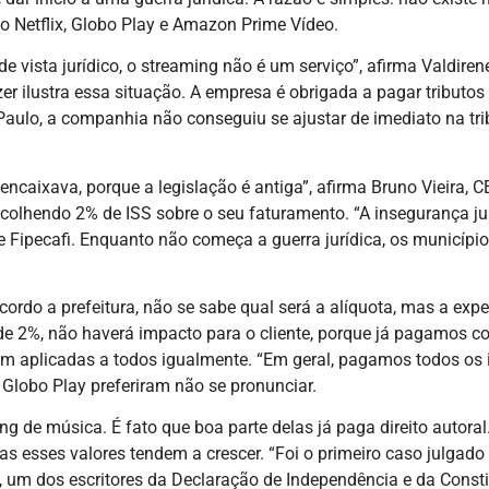
o Netflix, Globo Play e Amazon Prime Vídeo.
e vista jurídico, o streaming não é um serviço”, afirma Valdir
 ilustra essa situação. A empresa é obrigada a pagar tributos
aulo, a companhia não conseguiu se ajustar de imediato na tri
aixava, porque a legislação é antiga”, afirma Bruno Vieira, C
olhendo 2% de ISS sobre o seu faturamento. “A insegurança jur
e Fipecafi. Enquanto não começa a guerra jurídica, os municípi
cordo a prefeitura, não se sabe qual será a alíquota, mas a ex
 de 2%, não haverá impacto para o cliente, porque já pagamos c
jam aplicadas a todos igualmente. “Em geral, pagamos todos os i
c, Globo Play preferiram não se pronunciar.
g de música. É fato que boa parte delas já paga direito autor
s esses valores tendem a crescer. “Foi o primeiro caso julgado 
in, um dos escritores da Declaração de Independência e da Con