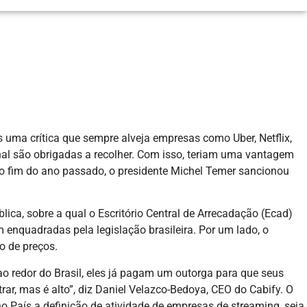
uma crítica que sempre alveja empresas como Uber, Netflix,
al são obrigadas a recolher. Com isso, teriam uma vantagem
No fim do ano passado, o presidente Michel Temer sancionou
ica, sobre a qual o Escritório Central de Arrecadação (Ecad)
 enquadradas pela legislação brasileira. Por um lado, o
o de preços.
ao redor do Brasil, eles já pagam um outorga para que seus
ar, mas é alto”, diz Daniel Velazco-Bedoya, CEO do Cabify. O
o País a definição de atividade de empresas de streaming, seja