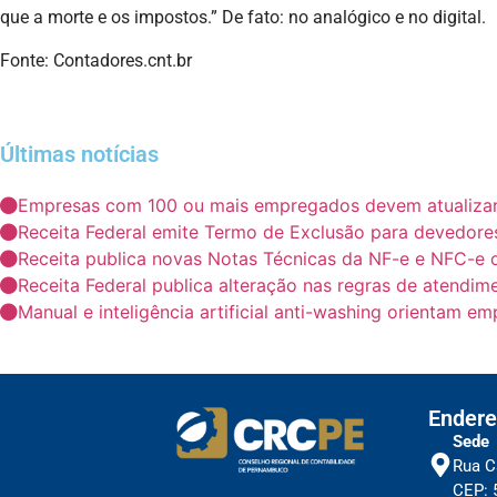
que a morte e os impostos.” De fato: no analógico e no digital.
Fonte: Contadores.cnt.br
Últimas notícias
Empresas com 100 ou mais empregados devem atualizar i
Receita Federal emite Termo de Exclusão para devedores
Receita publica novas Notas Técnicas da NF-e e NFC-e 
Receita Federal publica alteração nas regras de atendim
Manual e inteligência artificial anti-washing orientam e
Endere
Sede
Rua C
CEP: 