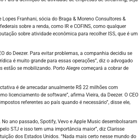
ene Lopes Franhani, sócia do Braga & Moreno Consultores &
 federais sobre a renda, como IR e COFINS, como qualquer
butação sobre atividade econômica para recolher ISS, que é um
EO do Deezer. Para evitar problemas, a companhia decidiu se
ídica é muito grande para essas operações”, diz o advogado
os estão se mobilizando. Porto Alegre começará a cobrar de
pectativa é de arrecadar anualmente R$ 22 milhões com
omo licenciamento de software”, afirma Vieira, da Deezer. O CEO
mpostos referentes ao país quando é necessário”, disse ele,
al. No ano passado, Spotify, Vevo e Apple Music desembolsaram
pelo STJ e isso tem uma importância maior”, diz Clarisse
stituição dos Estados Unidos. “Nada mais certo nesse mundo do