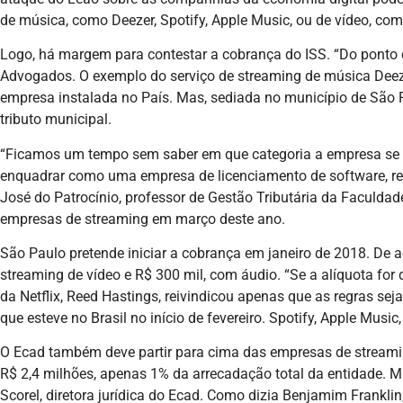
de música, como Deezer, Spotify, Apple Music, ou de vídeo, com
Logo, há margem para contestar a cobrança do ISS. “Do ponto d
Advogados. O exemplo do serviço de streaming de música Deezer
empresa instalada no País. Mas, sediada no município de São P
tributo municipal.
“Ficamos um tempo sem saber em que categoria a empresa se enc
enquadrar como uma empresa de licenciamento de software, rec
José do Patrocínio, professor de Gestão Tributária da Faculdad
empresas de streaming em março deste ano.
São Paulo pretende iniciar a cobrança em janeiro de 2018. De a
streaming de vídeo e R$ 300 mil, com áudio. “Se a alíquota for
da Netflix, Reed Hastings, reivindicou apenas que as regras se
que esteve no Brasil no início de fevereiro. Spotify, Apple Musi
O Ecad também deve partir para cima das empresas de streamin
R$ 2,4 milhões, apenas 1% da arrecadação total da entidade. Ma
Scorel, diretora jurídica do Ecad. Como dizia Benjamim Frankl