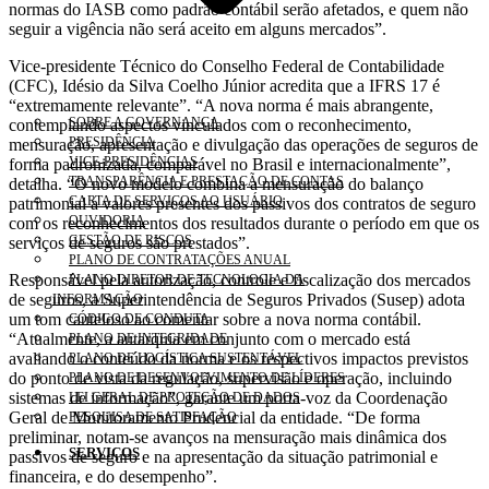
normas do IASB como padrão contábil serão afetados, e quem não
seguir a vigência não será aceito em alguns mercados”.
Vice-presidente Técnico do Conselho Federal de Contabilidade
(CFC), Idésio da Silva Coelho Júnior acredita que a IFRS 17 é
“extremamente relevante”. “A nova norma é mais abrangente,
SOBRE A GOVERNANÇA
contemplando aspectos vinculados com o reconhecimento,
PRESIDÊNCIA
mensuração, apresentação e divulgação das operações de seguros de
VICE-PRESIDÊNCIAS
forma padronizada, comparável no Brasil e internacionalmente”,
TRANSPARÊNCIA E PRESTAÇÃO DE CONTAS
detalha. “O novo modelo combina a mensuração do balanço
CARTA DE SERVIÇOS AO USUÁRIO
patrimonial a valores presentes dos passivos dos contratos de seguro
OUVIDORIA
com os reconhecimentos dos resultados durante o período em que os
GESTÃO DE RISCOS
serviços de seguros são prestados”.
PLANO DE CONTRATAÇÕES ANUAL
Responsável pela autorização, controle e fiscalização dos mercados
PLANO DIRETOR DE TECNOLOGIA DA
de seguros, a Superintendência de Seguros Privados (Susep) adota
INFORMAÇÃO
um tom cauteloso ao comentar sobre a nova norma contábil.
CÓDIGO DE CONDUTA
“Atualmente, a autarquia em conjunto com o mercado está
PLANO DE INTEGRIDADE
avaliando o conteúdo da norma e os respectivos impactos previstos
PLANO DE LOGÍSTICA SUSTENTÁVEL
do ponto de vista da regulação, supervisão e operação, incluindo
PLANO DE DESENVOLVIMENTO DE LÍDERES
sistemas de informação”, garante um porta-voz da Coordenação
LEI GERAL DE PROTEÇÃO DE DADOS
Geral de Monitoramento Prudencial da entidade. “De forma
PESQUISA DE SATISFAÇÃO
preliminar, notam-se avanços na mensuração mais dinâmica dos
SERVIÇOS
passivos de seguro e na apresentação da situação patrimonial e
financeira, e do desempenho”.