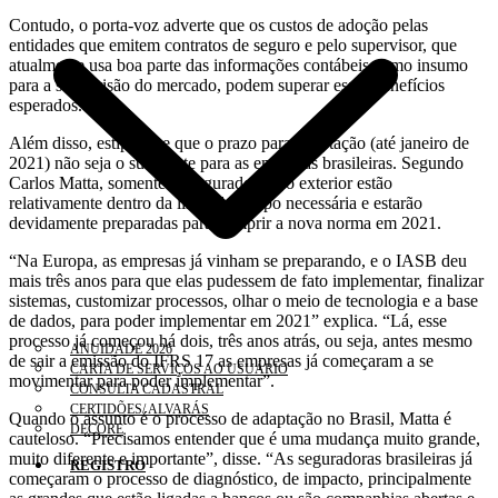
Contudo, o porta-voz adverte que os custos de adoção pelas
entidades que emitem contratos de seguro e pelo supervisor, que
atualmente usa boa parte das informações contábeis como insumo
para a supervisão do mercado, podem superar esses benefícios
esperados.
Além disso, estipula-se que o prazo para adaptação (até janeiro de
2021) não seja o suficiente para as empresas brasileiras. Segundo
Carlos Matta, somente as seguradoras do exterior estão
relativamente dentro da linha do tempo necessária e estarão
devidamente preparadas para cumprir a nova norma em 2021.
“Na Europa, as empresas já vinham se preparando, e o IASB deu
mais três anos para que elas pudessem de fato implementar, finalizar
sistemas, customizar processos, olhar o meio de tecnologia e a base
de dados, para poder implementar em 2021” explica. “Lá, esse
processo já começou há dois, três anos atrás, ou seja, antes mesmo
ANUIDADE 2026
de sair a emissão do IFRS 17 as empresas já começaram a se
CARTA DE SERVIÇOS AO USUÁRIO
movimentar para poder implementar”.
CONSULTA CADASTRAL
CERTIDÕES/ ALVARÁS
Quando o assunto é o processo de adaptação no Brasil, Matta é
DECORE
cauteloso. “Precisamos entender que é uma mudança muito grande,
muito diferente e importante”, disse. “As seguradoras brasileiras já
REGISTRO
começaram o processo de diagnóstico, de impacto, principalmente