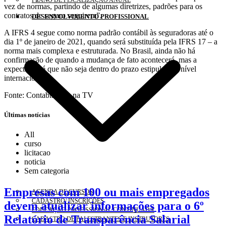
PLANO DE FISCALIZAÇÃO ANUAL
vez de normas, partindo de algumas diretrizes, padrões para os
contratos de seguro seguirem”.
DESENVOLVIMENTO PROFISSIONAL
A IFRS 4 segue como norma padrão contábil às seguradoras até o
dia 1º de janeiro de 2021, quando será substituída pela IFRS 17 – a
norma mais complexa e estruturada. No Brasil, ainda não há
confirmação de quando a mudança de fato acontecerá, mas a
expectativa é que não seja dentro do prazo estipulado a nível
internacional.
Fonte: Contabilidade na TV
Últimas notícias
All
curso
licitacao
noticia
Sem categoria
Empresas com 100 ou mais empregados
AGENDA DE CURSOS
CADASTRO/ INSCRIÇÕES
devem atualizar informações para o 6º
EDUCAÇÃO PROFISSIONAL CONTINUADA
Relatório de Transparência Salarial
CADASTRO DE PALESTRANTES E INSTRUTORES