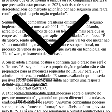
as grandes que estão ligadas a bancos ou são companhias abertas e
que precisarão estar prontas em 2021, sob risco de serem
descredenciadas do mercado acionário por não seguirem uma regra
contábil estipulada pelo órgão regulador”.
Segundo ele, as companhias brasileiras dificilmente conseguirão
implementar a nova norma até 2021. “Informalmente falando,
acredito que precisaremos de dois ou três anos a mais para que as
empresas brasileiras consigam aplicar as novidades”, confessa. “É
disruptivo, sendo que a companhia de seguros vai ter que mexer não
só na contabilidade, mas também no processo operacional, no
processo de venda do produto, terá que investir em tecnologia, em
TI, software, treinamento de pessoas”.
A Susep adota a mesma postura e confirma que o prazo não será o
suficiente. “As seguradoras e o próprio órgão regulador não estão
preparados para as mudanças requeridas no IRFS17 para 2021”,
admite o porta-voz da entidade. “Estamos avaliando quando seria
INFORMAÇÕES DE REGISTRO
possível adotar essa norma, mas ainda não temos uma resposta
RECADASTRAMENTO
definitiva para essa questão”.
SOLICITAR CARTEIRA
A entidade ainda acrescenta que a indecisão sobre o assunto no
SOLICITAR NOVO REGISTRO
presente momento não garantirá um prazo diferenciado a todas as
FISCALIZAÇÃO
emissoras de contratos de seguro. “Algumas companhias poderão
ser requeridas a fornecer informações contábeis na forma prevista
pelo IFRS 17 já em 2021 por reportarem a outro(s) regulador(es), no