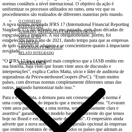
normas contábeis a nível internacional. O objetivo da ação é
uniformizar os processos utilizados no ramo, uma vez que os
procedimentos são realizados de diferentes maneiras pelo mundo.
O CONSELHO
A nova norma, nomeada IFRS 17 (International Financial Reporting
ELEIÇÕES 2025
Standards 17), foi definida no ano passado, após duas décadas de
SUBSEDES, DELEGACIAS E REPRESENTAÇÕES
especulações e reuniões. A sua obrigatoriedade, porém, foi
LEGISLAÇÃO
estabelecida para o ano de 2021, dando tempo para que as empresas
LICITAÇÕES
de todo o mundo se adaptem e se conscientizem quanto à impactante
PROGRAMAS E PROJETOS
novidade.
RELATO INTEGRADO
“O IFRS 17 foi o standard mais complexo que a IASB emitiu em
GOVERNANÇA
sua história, haja visto que foram vinte anos de discussão e
interpretações”, explica Carlos Matta, sócio e líder de auditoria de
seguradoras da PricewaterhouseCoopers (PwC). “Eram muitos
países, com diversas normas completamente diferentes umas das
outras, tentando harmonizar tudo isso.”
Para o especialista, a demora para um consenso sobre a norma é
uma comprovação do impacto que a mesma representa. “Levaram
vinte anos para chegar a uma norma, sendo ela bastante clara e
assertiva” garante. “É um modelo bastante diferente do que temos
hoje no Brasil e em grande parte do mundo”. O empresário ainda
adverte que a nova norma não é uma questão opcional às empresas
que emitem contratos de seguro. “Todos os países que adotam as