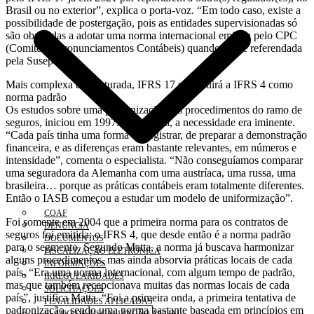
Brasil ou no exterior”, explica o porta-voz. “Em todo caso, existe a
possibilidade de postergação, pois as entidades supervisionadas só
são obrigadas a adotar uma norma internacional emitida pelo CPC
(Comitê de Pronunciamentos Contábeis) quando esta é referendada
pela Susep”.
Mais complexa e estruturada, IFRS 17 substituirá a IFRS 4 como
norma padrão
Os estudos sobre uma padronização dos procedimentos do ramo de
seguros, iniciou em 1997. Para Matta, a necessidade era iminente.
“Cada país tinha uma forma de registrar, de preparar a demonstração
financeira, e as diferenças eram bastante relevantes, em números e
intensidade”, comenta o especialista. “Não conseguíamos comparar
uma seguradora da Alemanha com uma austríaca, uma russa, uma
brasileira… porque as práticas contábeis eram totalmente diferentes.
Então o IASB começou a estudar um modelo de uniformização”.
COAF
Foi somente em 2004 que a primeira norma para os contratos de
DENÚNCIA
seguros foi emitida: o IFRS 4, que desde então é a norma padrão
DOCUMENTOS
para o segmento. Segundo Matta, a norma já buscava harmonizar
FISCALIZAÇÃO ELETRÔNICA
alguns procedimentos, mas ainda absorvia práticas locais de cada
INFORMAÇÕES
país. “Era uma norma internacional, com algum tempo de padrão,
IRREGULARIDADES
mas que também recepcionava muitas das normas locais de cada
SOLICITAÇÕES
país”, justifica Matta. “Foi a primeira onda, a primeira tentativa de
PENALIDADES APLICADAS
padronização, sendo uma norma bastante baseada em princípios em