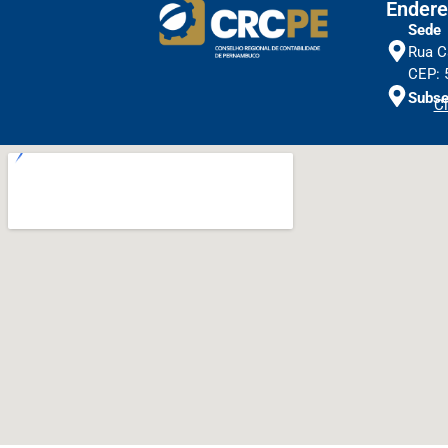
Endere
Sede
Rua C
CEP: 
Subse
Cl