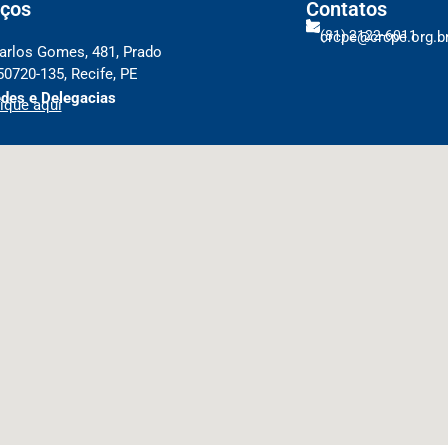
ços
Contatos
(81) 2122-6011
crcpe@crcpe.org.b
arlos Gomes, 481, Prado
50720-135, Recife, PE
des e Delegacias
ique aqui