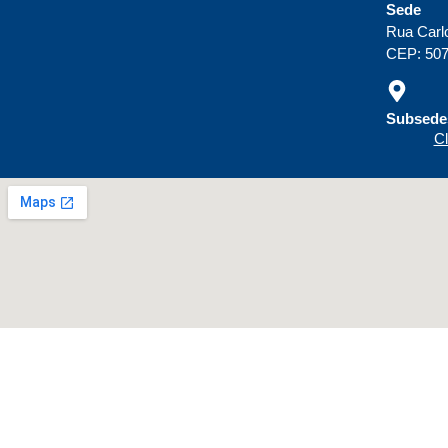
Sede
Rua Carl
CEP: 507
Subsedes
Cl