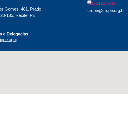
(81) 2122-6011
os Gomes, 481, Prado
crcpe@crcpe.org.br
20-135, Recife, PE
 e Delegacias
ique aqui