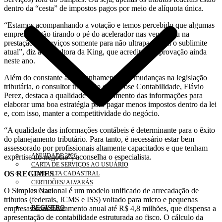
dentro da “cesta” de impostos pagos por meio de alíquota única.
“Estamos acompanhando a votação e temos percebido que algumas
empresas estão tirando o pé do acelerador nas vendas ou na
prestação de serviços somente para não ultrapassarem o sublimite
atual”, diz a consultora da King, que acredita na aprovação ainda
neste ano.
Além do constante acompanhamento das mudanças na legislação
tributária, o consultor tributário da Orcose Contabilidade, Flávio
Perez, destaca a qualidade e detalhamento das informações para
elaborar uma boa estratégia para pagar menos impostos dentro da lei
e, com isso, manter a competitividade do negócio.
“A qualidade das informações contábeis é determinante para o êxito
do planejamento tributário. Para tanto, é necessário estar bem
assessorado por profissionais altamente capacitados e que tenham
ANUIDADE 2026
expertise no negócio”, aconselha o especialista.
CARTA DE SERVIÇOS AO USUÁRIO
OS REGIMES
CONSULTA CADASTRAL
CERTIDÕES/ ALVARÁS
O Simples Nacional é um modelo unificado de arrecadação de
DECORE
tributos (federais, ICMS e ISS) voltado para micro e pequenas
REGISTRO
empresas com faturamento anual até R$ 4,8 milhões, que dispensa a
apresentação de contabilidade estruturada ao fisco. O cálculo da