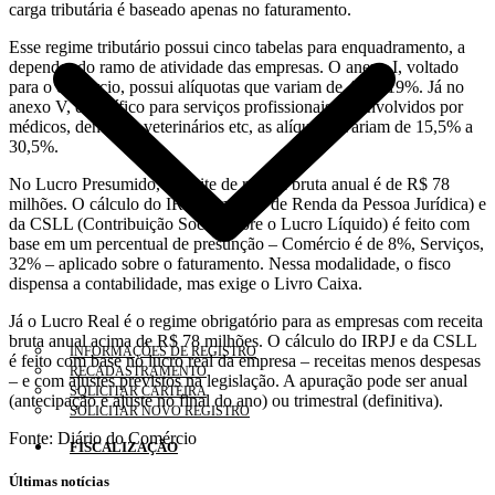
carga tributária é baseado apenas no faturamento.
Esse regime tributário possui cinco tabelas para enquadramento, a
depender do ramo de atividade das empresas. O anexo I, voltado
para o comércio, possui alíquotas que variam de 4% a 19%. Já no
anexo V, específico para serviços profissionais desenvolvidos por
médicos, dentistas, veterinários etc, as alíquotas variam de 15,5% a
30,5%.
No Lucro Presumido, o limite de receita bruta anual é de R$ 78
milhões. O cálculo do IRPJ (Imposto de Renda da Pessoa Jurídica) e
da CSLL (Contribuição Social sobre o Lucro Líquido) é feito com
base em um percentual de presunção – Comércio é de 8%, Serviços,
32% – aplicado sobre o faturamento. Nessa modalidade, o fisco
dispensa a contabilidade, mas exige o Livro Caixa.
Já o Lucro Real é o regime obrigatório para as empresas com receita
bruta anual acima de R$ 78 milhões. O cálculo do IRPJ e da CSLL
INFORMAÇÕES DE REGISTRO
é feito com base no lucro real da empresa – receitas menos despesas
RECADASTRAMENTO
– e com ajustes previstos na legislação. A apuração pode ser anual
SOLICITAR CARTEIRA
(antecipação e ajuste no final do ano) ou trimestral (definitiva).
SOLICITAR NOVO REGISTRO
Fonte: Diário do Comércio
FISCALIZAÇÃO
Últimas notícias