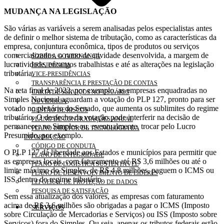
MUDANÇA NA LEGISLAÇÃO
São várias as variáveis a serem analisadas pelos especialistas antes
de definir o melhor sistema de tributação, como as características da
empresa, conjuntura econômica, tipos de produtos ou serviços
comercializados, o ramo de atividade desenvolvida, a margem de
SOBRE A GOVERNANÇA
lucratividade, encargos trabalhistas e até as alterações na legislação
PRESIDÊNCIA
tributária.
VICE-PRESIDÊNCIAS
TRANSPARÊNCIA E PRESTAÇÃO DE CONTAS
Na reta final de 2022, por exemplo, as empresas enquadradas no
CARTA DE SERVIÇOS AO USUÁRIO
Simples Nacional aguardam a votação do PLP 127, pronto para ser
OUVIDORIA
votado no plenário do Senado, que aumenta os sublimites do regime
GESTÃO DE RISCOS
tributário. O desfecho da votação pode interferir na decisão de
PLANO DE CONTRATAÇÕES ANUAL
permanecer no Simples ou, eventualmente, trocar pelo Lucro
PLANO DIRETOR DE TECNOLOGIA DA
Presumido, por exemplo.
INFORMAÇÃO
CÓDIGO DE CONDUTA
O PLP 127 dá liberdade aos Estados e municípios para permitir que
PLANO DE INTEGRIDADE
as empresas locais, com faturamento até R$ 3,6 milhões ou até o
PLANO DE LOGÍSTICA SUSTENTÁVEL
limite máximo do Simples, de R$ 4,8 milhões, paguem o ICMS ou
PLANO DE DESENVOLVIMENTO DE LÍDERES
ISS dentro do regime tributário.
LEI GERAL DE PROTEÇÃO DE DADOS
PESQUISA DE SATISFAÇÃO
Sem essa atualização dos valores, as empresas com faturamento
acima de R$ 3,6 milhões são obrigadas a pagar o ICMS (Imposto
SERVIÇOS
sobre Circulação de Mercadorias e Serviços) ou ISS (Imposto sobre
Serviços) fora do Simples. Ou seja, apenas os tributos federais estão