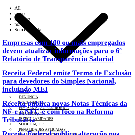
All
curso
licitacao
noticia
Sem categoria
Empresas com 100 ou mais empregados
devem atualizar informações para o 6º
Relatório de Transparência Salarial
Receita Federal emite Termo de Exclusão
para devedores do Simples Nacional,
incluindo MEI
COAF
DENÚNCIA
Receita publica novas Notas Técnicas da
DOCUMENTOS
FISCALIZAÇÃO ELETRÔNICA
NF-e e NFC-e com foco na Reforma
INFORMAÇÕES
Tributária
IRREGULARIDADES
SOLICITAÇÕES
PENALIDADES APLICADAS
Receita Federal publica alteração nas