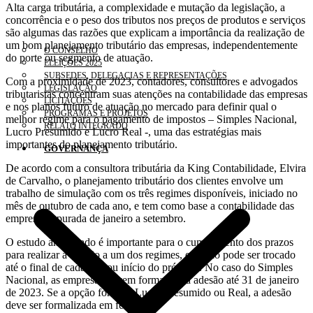
Alta carga tributária, a complexidade e mutação da legislação, a
concorrência e o peso dos tributos nos preços de produtos e serviços
são algumas das razões que explicam a importância da realização de
um bom planejamento tributário das empresas, independentemente
O CONSELHO
do porte ou segmento de atuação.
ELEIÇÕES 2025
SUBSEDES, DELEGACIAS E REPRESENTAÇÕES
Com a proximidade de 2023, contadores, consultores e advogados
LEGISLAÇÃO
tributaristas concentram suas atenções na contabilidade das empresas
LICITAÇÕES
e nos planos futuro de atuação no mercado para definir qual o
PROGRAMAS E PROJETOS
melhor regime para o pagamento de impostos – Simples Nacional,
RELATO INTEGRADO
Lucro Presumido e Lucro Real -, uma das estratégias mais
importantes do planejamento tributário.
GOVERNANÇA
De acordo com a consultora tributária da King Contabilidade, Elvira
de Carvalho, o planejamento tributário dos clientes envolve um
trabalho de simulação com os três regimes disponíveis, iniciado no
mês de outubro de cada ano, e tem como base a contabilidade das
empresas, apurada de janeiro a setembro.
O estudo antecipado é importante para o cumprimento dos prazos
para realizar a adesão a um dos regimes, que não pode ser trocado
até o final de cada ano ou início do próximo. No caso do Simples
Nacional, as empresas devem formalizar a adesão até 31 de janeiro
de 2023. Se a opção for pelo Lucro Presumido ou Real, a adesão
deve ser formalizada em fevereiro.