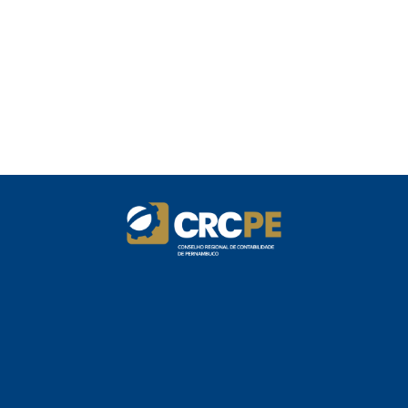
Tributária
Receita Federal publica alteração nas
regras de atendimento relativas ao
Imposto de Renda
Manual e inteligência artificial anti-
washing orientam empresas