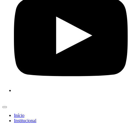
Início
Institucional