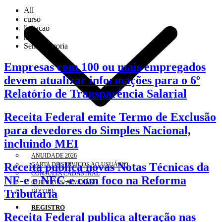
All
curso
licitacao
noticia
Sem categoria
Empresas com 100 ou mais empregados
devem atualizar informações para o 6º
Relatório de Transparência Salarial
Receita Federal emite Termo de Exclusão
para devedores do Simples Nacional,
incluindo MEI
ANUIDADE 2026
Receita publica novas Notas Técnicas da
CARTA DE SERVIÇOS AO USUÁRIO
CONSULTA CADASTRAL
NF-e e NFC-e com foco na Reforma
CERTIDÕES/ ALVARÁS
Tributária
DECORE
REGISTRO
Receita Federal publica alteração nas