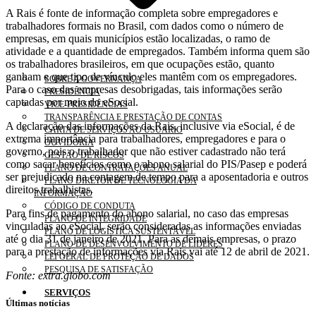
A Rais é fonte de informação completa sobre empregadores e
trabalhadores formais no Brasil, com dados como o número de
empresas, em quais municípios estão localizadas, o ramo de
atividade e a quantidade de empregados. Também informa quem são
os trabalhadores brasileiros, em que ocupações estão, quanto
ganham e que tipo de vínculo eles mantêm com os empregadores.
SOBRE A GOVERNANÇA
Para o caso das empresas desobrigadas, tais informações serão
PRESIDÊNCIA
captadas por meio do eSocial.
VICE-PRESIDÊNCIAS
TRANSPARÊNCIA E PRESTAÇÃO DE CONTAS
A declaração das informações da Rais, inclusive via eSocial, é de
CARTA DE SERVIÇOS AO USUÁRIO
extrema importância para trabalhadores, empregadores e para o
OUVIDORIA
governo, pois o trabalhador que não estiver cadastrado não terá
GESTÃO DE RISCOS
como sacar benefícios como o abono salarial do PIS/Pasep e poderá
PLANO DE CONTRATAÇÕES ANUAL
ser prejudicado na contagem de tempo para a aposentadoria e outros
PLANO DIRETOR DE TECNOLOGIA DA
direitos trabalhistas.
INFORMAÇÃO
CÓDIGO DE CONDUTA
Para fins de pagamento do abono salarial, no caso das empresas
PLANO DE INTEGRIDADE
vinculadas ao eSocial, serão consideradas as informações enviadas
PLANO DE LOGÍSTICA SUSTENTÁVEL
até o dia 31 de janeiro de 2021. Para as demais empresas, o prazo
PLANO DE DESENVOLVIMENTO DE LÍDERES
para a prestação de informações via Rais vai até 12 de abril de 2021.
LEI GERAL DE PROTEÇÃO DE DADOS
PESQUISA DE SATISFAÇÃO
Fonte: extra.globo.com
SERVIÇOS
Últimas notícias