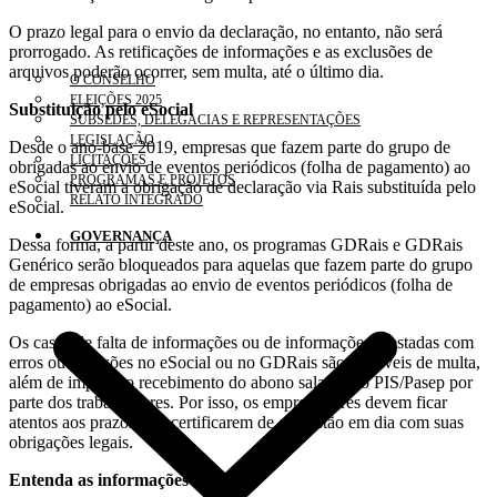
O prazo legal para o envio da declaração, no entanto, não será
prorrogado. As retificações de informações e as exclusões de
arquivos poderão ocorrer, sem multa, até o último dia.
O CONSELHO
ELEIÇÕES 2025
Substituição pelo eSocial
SUBSEDES, DELEGACIAS E REPRESENTAÇÕES
LEGISLAÇÃO
Desde o ano-base 2019, empresas que fazem parte do grupo de
LICITAÇÕES
obrigadas ao envio de eventos periódicos (folha de pagamento) ao
PROGRAMAS E PROJETOS
eSocial tiveram a obrigação de declaração via Rais substituída pelo
RELATO INTEGRADO
eSocial.
GOVERNANÇA
Dessa forma, a partir deste ano, os programas GDRais e GDRais
Genérico serão bloqueados para aquelas que fazem parte do grupo
de empresas obrigadas ao envio de eventos periódicos (folha de
pagamento) ao eSocial.
Os casos de falta de informações ou de informações prestadas com
erros ou omissões no eSocial ou no GDRais são passíveis de multa,
além de impedir o recebimento do abono salarial do PIS/Pasep por
parte dos trabalhadores. Por isso, os empregadores devem ficar
atentos aos prazos e se certificarem de que estão em dia com suas
obrigações legais.
Entenda as informações da Rais