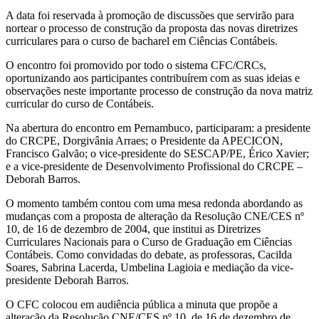
A data foi reservada à promoção de discussões que servirão para
nortear o processo de construção da proposta das novas diretrizes
curriculares para o curso de bacharel em Ciências Contábeis.
O encontro foi promovido por todo o sistema CFC/CRCs,
oportunizando aos participantes contribuírem com as suas ideias e
observações neste importante processo de construção da nova matriz
curricular do curso de Contábeis.
Na abertura do encontro em Pernambuco, participaram: a presidente
do CRCPE, Dorgivânia Arraes; o Presidente da APECICON,
Francisco Galvão; o vice-presidente do SESCAP/PE, Érico Xavier;
e a vice-presidente de Desenvolvimento Profissional do CRCPE –
Deborah Barros.
O momento também contou com uma mesa redonda abordando as
mudanças com a proposta de alteração da Resolução CNE/CES nº
10, de 16 de dezembro de 2004, que institui as Diretrizes
Curriculares Nacionais para o Curso de Graduação em Ciências
Contábeis. Como convidadas do debate, as professoras, Cacilda
Soares, Sabrina Lacerda, Umbelina Lagioia e mediação da vice-
presidente Deborah Barros.
O CFC colocou em audiência pública a minuta que propõe a
alteração da Resolução CNE/CES nº 10, de 16 de dezembro de