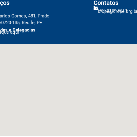
ços
Contatos
(81) 2122-6011
crcpe@crcpe.org.b
arlos Gomes, 481, Prado
50720-135, Recife, PE
des e Delegacias
ique aqui