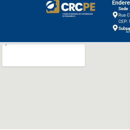
Endere
Sede
Rua C
CEP: 
Subse
Cl