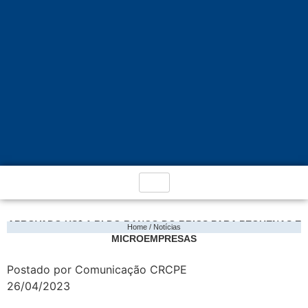
APROVADO US$ 1 BI DO BANCO DO BRICS PARA PEQUENAS E
Home / Notícias
MICROEMPRESAS
Postado por Comunicação CRCPE
26/04/2023