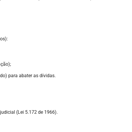
os):
ação);
do) para abater as dívidas.
udicial (Lei 5.172 de 1966).