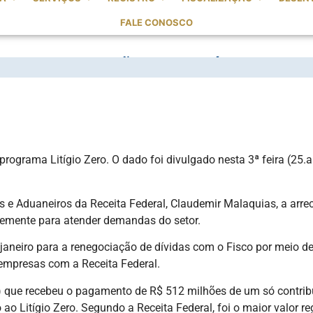
FALE CONOSCO
OU R$ 1,2 BILHÃO COM LITÍGIO ZERO
programa Litígio Zero. O dado foi divulgado nesta 3ª feira (25.
s e Aduaneiros da Receita Federal, Claudemir Malaquias, a arre
ntemente para atender demandas do setor.
aneiro para a renegociação de dívidas com o Fisco por meio de t
empresas com a Receita Federal.
3) que recebeu o pagamento de R$ 512 milhões de um só contrib
o ao Litígio Zero. Segundo a Receita Federal, foi o maior valo