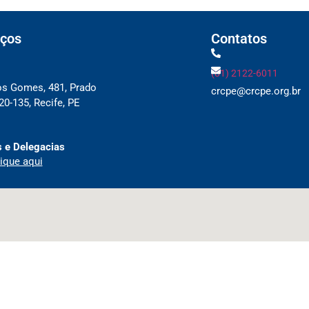
ços
Contatos
(81) 2122-6011
os Gomes, 481, Prado
crcpe@crcpe.org.br
0-135, Recife, PE
 e Delegacias
ique aqui