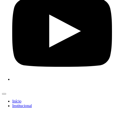
Início
Institucional