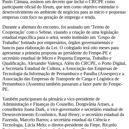
Paulo Câmara, assinou um decreto que inclui o CRCPE como
participante oficial do fórum, que tem como objetivo estimular o
desenvolvimento no ambiente de negócios para as micro e pequenas
empresas com foco na geração de emprego e renda.
Durante a abertura do encontro, foi assinado um ‘Termo de
Cooperação’ com o Sebrae, visando a criação de uma legislação
estadual específica para o setor, sendo instituído um ‘Grupo de
Trabalho’ formado por empresários, órgãos governamentais e
bancos para elaboração da Lei. O colegiado terá oito meses para
apresentar a primeira proposta ao presidente do Fempe-PE e
secretário estadual de Micro e Pequena Empresa, Trabalho e
Qualificação, Alexandre Valença. Além do CRCPE, o Porto Digital,
a Secretaria Estadual de Cultura, a Associação das Empresas de
Tecnologia da Informação de Pernambuco e Paraíba (Assespro) e a
Associação das Empresas de Transporte de Carga e Logística de
Pernambuco (Assentra) também passaram a fazer parte do Fempe-
PE.
Também participaram da plenária a vice-presidente de
Administração e Finanças do Cosnelho, Dorgivânia Arraes, a
conselheira Joana Dark, o vice-governador e secretário estadual de
Desenvolvimento Econômico, Raul Henry; o secretário estadual da
Fazenda, Marcelo Barros; a secretária estadual da Ciência e
Tecnologia, Lúcia Melo; o diretor-presidente da Fiepe, Ricardo