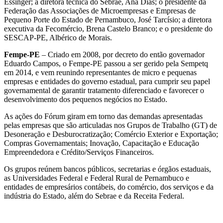
Essinger; a diretora técnica do Sebrae, Ana Dias; o presidente da
Federação das Associações de Microempresas e Empresas de
Pequeno Porte do Estado de Pernambuco, José Tarcísio; a diretora
executiva da Fecomércio, Brena Castelo Branco; e o presidente do
SESCAP-PE, Albérico de Morais.
Fempe-PE
– Criado em 2008, por decreto do então governador
Eduardo Campos, o Fempe-PE passou a ser gerido pela Sempetq
em 2014, e vem reunindo representantes de micro e pequenas
empresas e entidades do governo estadual, para cumprir seu papel
governamental de garantir tratamento diferenciado e favorecer o
desenvolvimento dos pequenos negócios no Estado.
As ações do Fórum giram em torno das demandas apresentadas
pelas empresas que são articuladas nos Grupos de Trabalho (GT) de
Desoneração e Desburocratização; Comércio Exterior e Exportação;
Compras Governamentais; Inovação, Capacitação e Educação
Empreendedora e Crédito/Serviços Financeiros.
Os grupos reúnem bancos públicos, secretarias e órgãos estaduais,
as Universidades Federal e Federal Rural de Pernambuco e
entidades de empresários contábeis, do comércio, dos serviços e da
indústria do Estado, além do Sebrae e da Receita Federal.