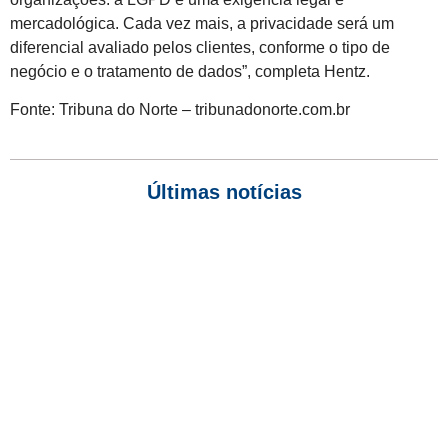
mercadológica. Cada vez mais, a privacidade será um
diferencial avaliado pelos clientes, conforme o tipo de
negócio e o tratamento de dados”, completa Hentz.
Fonte: Tribuna do Norte – tribunadonorte.com.br
Últimas notícias
Empresas com 100 ou mais empregados devem atualizar
informações para o 6º Relatório de Transparência Salarial
Receita Federal emite Termo de Exclusão para devedores do
Simples Nacional, incluindo MEI
Receita publica novas Notas Técnicas da NF-e e NFC-e com
foco na Reforma Tributária
Receita Federal publica alteração nas regras de atendimento
relativas ao Imposto de Renda
Manual e inteligência artificial anti-washing orientam empresas